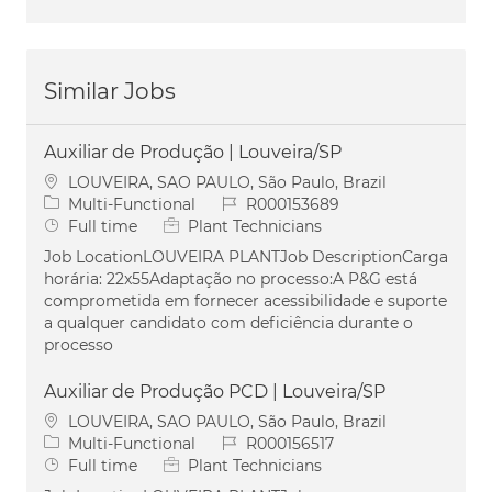
Similar Jobs
Auxiliar de Produção | Louveira/SP
Location
LOUVEIRA, SAO PAULO, São Paulo, Brazil
Category
Job Id
Multi-Functional
R000153689
Job Type
Full time
Plant Technicians
Job LocationLOUVEIRA PLANTJob DescriptionCarga
horária: 22x55Adaptação no processo:A P&G está
comprometida em fornecer acessibilidade e suporte
a qualquer candidato com deficiência durante o
processo
Auxiliar de Produção PCD | Louveira/SP
Location
LOUVEIRA, SAO PAULO, São Paulo, Brazil
Category
Job Id
Multi-Functional
R000156517
Job Type
Full time
Plant Technicians