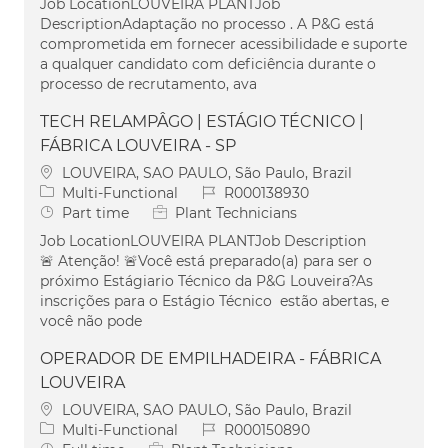
Job LocationLOUVEIRA PLANTJob
DescriptionAdaptação no processo . A P&G está
comprometida em fornecer acessibilidade e suporte
a qualquer candidato com deficiência durante o
processo de recrutamento, ava
TECH RELAMPÂGO | ESTÁGIO TÉCNICO |
FÁBRICA LOUVEIRA - SP
Location
LOUVEIRA, SAO PAULO, São Paulo, Brazil
Category
Job Id
Multi-Functional
R000138930
Job Type
Part time
Plant Technicians
Job LocationLOUVEIRA PLANTJob Description
🚨 Atenção! 🚨Você está preparado(a) para ser o
próximo Estágiario Técnico da P&G Louveira?As
inscrições para o Estágio Técnico estão abertas, e
você não pode
OPERADOR DE EMPILHADEIRA - FÁBRICA
LOUVEIRA
Location
LOUVEIRA, SAO PAULO, São Paulo, Brazil
Category
Job Id
Multi-Functional
R000150890