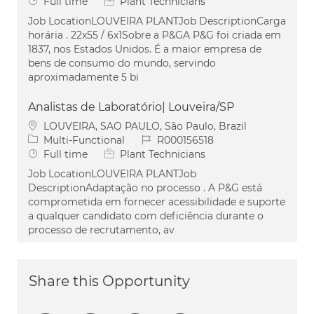
Job Type
Full time
Plant Technicians
Job LocationLOUVEIRA PLANTJob DescriptionCarga
horária . 22x55 / 6x1Sobre a P&GA P&G foi criada em
1837, nos Estados Unidos. É a maior empresa de
bens de consumo do mundo, servindo
aproximadamente 5 bi
Analistas de Laboratório| Louveira/SP
Location
LOUVEIRA, SAO PAULO, São Paulo, Brazil
Category
Job Id
Multi-Functional
R000156518
Job Type
Full time
Plant Technicians
Job LocationLOUVEIRA PLANTJob
DescriptionAdaptação no processo . A P&G está
comprometida em fornecer acessibilidade e suporte
a qualquer candidato com deficiência durante o
processo de recrutamento, av
Share this Opportunity