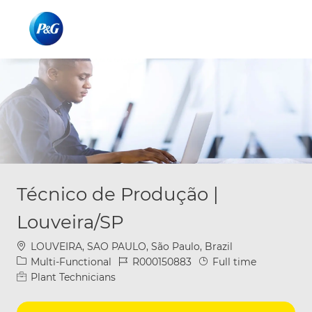
Skip to main content
Skip to main content
-
-
Técnico de Produção |
Louveira/SP
Location
LOUVEIRA, SAO PAULO, São Paulo, Brazil
Category
Job Id
Job Type
Multi-Functional
R000150883
Full time
Plant Technicians