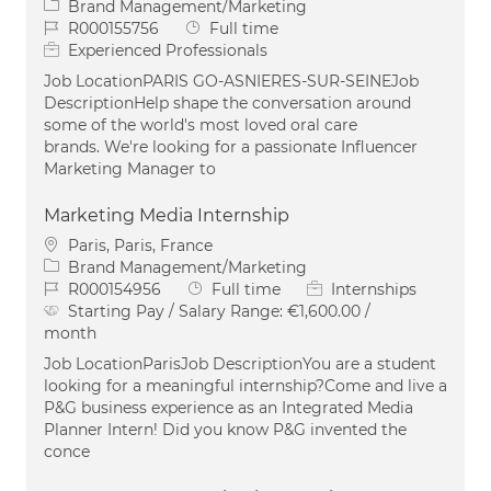
Category
Brand Management/Marketing
Job Id
Job Type
R000155756
Full time
Experienced Professionals
Job LocationPARIS GO-ASNIERES-SUR-SEINEJob
DescriptionHelp shape the conversation around
some of the world's most loved oral care
brands. We're looking for a passionate Influencer
Marketing Manager to
Marketing Media Internship
Location
Paris, Paris, France
Category
Brand Management/Marketing
Job Id
Job Type
R000154956
Full time
Internships
Starting Pay / Salary Range:
€1,600.00 /
month
Job LocationParisJob DescriptionYou are a student
looking for a meaningful internship?Come and live a
P&G business experience as an Integrated Media
Planner Intern! Did you know P&G invented the
conce