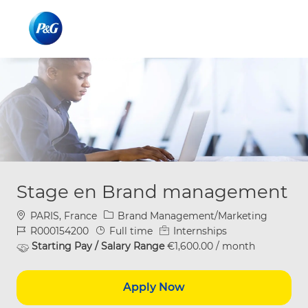
Skip to main content
Skip to main content
-
-
Stage en Brand management
Location
Category
PARIS, France
Brand Management/Marketing
Job Id
Job Type
R000154200
Full time
Internships
Starting Pay / Salary Range
€1,600.00 / month
Apply Now