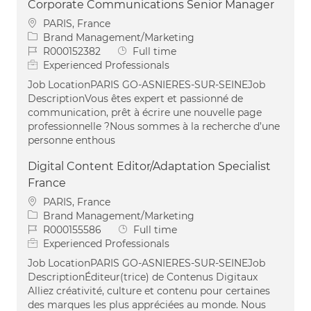
Corporate Communications Senior Manager
Location
PARIS, France
Category
Brand Management/Marketing
Job Id
Job Type
R000152382
Full time
Experienced Professionals
Job LocationPARIS GO-ASNIERES-SUR-SEINEJob
DescriptionVous êtes expert et passionné de
communication, prêt à écrire une nouvelle page
professionnelle ?Nous sommes à la recherche d’une
personne enthous
Digital Content Editor/Adaptation Specialist
France
Location
PARIS, France
Category
Brand Management/Marketing
Job Id
Job Type
R000155586
Full time
Experienced Professionals
Job LocationPARIS GO-ASNIERES-SUR-SEINEJob
DescriptionÉditeur(trice) de Contenus Digitaux
Alliez créativité, culture et contenu pour certaines
des marques les plus appréciées au monde. Nous