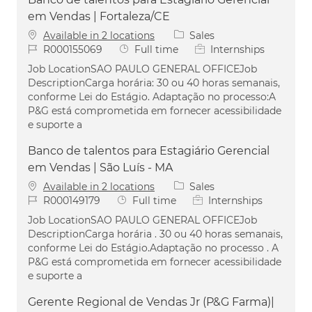
em Vendas | Fortaleza/CE
Category
Available in 2 locations
Sales
Job Id
Job Type
R000155069
Full time
Internships
Job LocationSAO PAULO GENERAL OFFICEJob
DescriptionCarga horária: 30 ou 40 horas semanais,
conforme Lei do Estágio. Adaptação no processo:A
P&G está comprometida em fornecer acessibilidade
e suporte a
Banco de talentos para Estagiário Gerencial
em Vendas | São Luís - MA
Category
Available in 2 locations
Sales
Job Id
Job Type
R000149179
Full time
Internships
Job LocationSAO PAULO GENERAL OFFICEJob
DescriptionCarga horária . 30 ou 40 horas semanais,
conforme Lei do Estágio.Adaptação no processo . A
P&G está comprometida em fornecer acessibilidade
e suporte a
Gerente Regional de Vendas Jr (P&G Farma)|