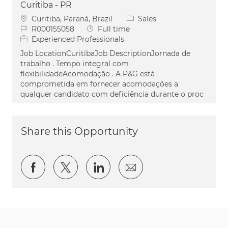
Curitiba - PR
Location
Category
Curitiba, Paraná, Brazil
Sales
Job Id
Job Type
R000155058
Full time
Experienced Professionals
Job LocationCuritibaJob DescriptionJornada de
trabalho . Tempo integral com
flexibilidadeAcomodação . A P&G está
comprometida em fornecer acomodações a
qualquer candidato com deficiência durante o proc
Share this Opportunity
Share via Facebook
Share via twitter
Share via LinkedIn
Share via email