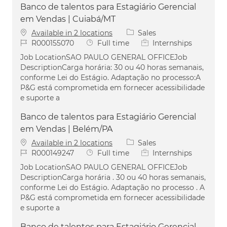
Banco de talentos para Estagiário Gerencial
em Vendas | Cuiabá/MT
Category
Available in 2 locations
Sales
Job Id
Job Type
R000155070
Full time
Internships
Job LocationSAO PAULO GENERAL OFFICEJob
DescriptionCarga horária: 30 ou 40 horas semanais,
conforme Lei do Estágio. Adaptação no processo:A
P&G está comprometida em fornecer acessibilidade
e suporte a
Banco de talentos para Estagiário Gerencial
em Vendas | Belém/PA
Category
Available in 2 locations
Sales
Job Id
Job Type
R000149247
Full time
Internships
Job LocationSAO PAULO GENERAL OFFICEJob
DescriptionCarga horária . 30 ou 40 horas semanais,
conforme Lei do Estágio. Adaptação no processo . A
P&G está comprometida em fornecer acessibilidade
e suporte a
Banco de talentos para Estagiário Gerencial