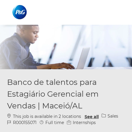
Skip to main content
Skip to main content
-
-
Banco de talentos para
Estagiário Gerencial em
Vendas | Maceió/AL
Category
Sales
This job is available in 2 locations
See all
Job Id
Job Type
R000155071
Full time
Internships