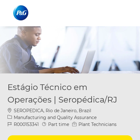
Skip to main content
Skip to main content
-
-
Estágio Técnico em
Operações | Seropédica/RJ
Location
SEROPEDICA, Rio de Janeiro, Brazil
Category
Manufacturing and Quality Assurance
Job Id
Job Type
R000153341
Part time
Plant Technicians