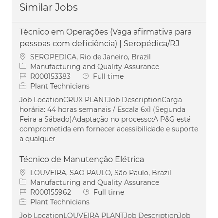
Similar Jobs
Técnico em Operações (Vaga afirmativa para
pessoas com deficiência) | Seropédica/RJ
Location
SEROPEDICA, Rio de Janeiro, Brazil
Category
Manufacturing and Quality Assurance
Job Id
Job Type
R000153383
Full time
Plant Technicians
Job LocationCRUX PLANTJob DescriptionCarga
horária: 44 horas semanais / Escala 6x1 (Segunda
Feira a Sábado)Adaptação no processo:A P&G está
comprometida em fornecer acessibilidade e suporte
a qualquer
Técnico de Manutenção Elétrica
Location
LOUVEIRA, SAO PAULO, São Paulo, Brazil
Category
Manufacturing and Quality Assurance
Job Id
Job Type
R000155962
Full time
Plant Technicians
Job LocationLOUVEIRA PLANTJob DescriptionJob