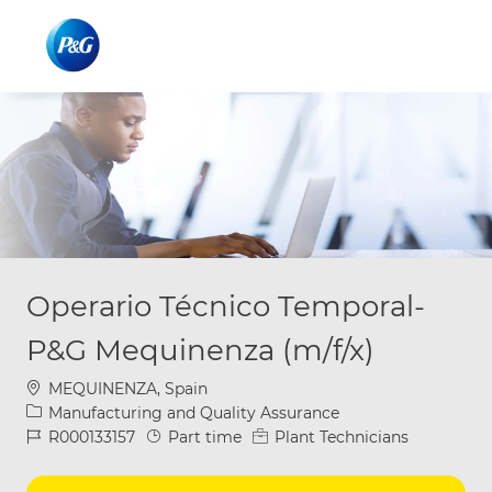
Skip to main content
Skip to main content
-
-
Operario Técnico Temporal-
P&G Mequinenza (m/f/x)
Location
MEQUINENZA, Spain
Category
Manufacturing and Quality Assurance
Job Id
Job Type
R000133157
Part time
Plant Technicians