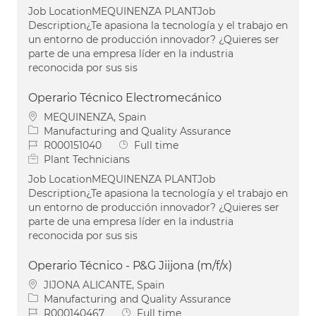
Job LocationMEQUINENZA PLANTJob
Description¿Te apasiona la tecnología y el trabajo en
un entorno de producción innovador? ¿Quieres ser
parte de una empresa líder en la industria
reconocida por sus sis
Operario Técnico Electromecánico
Location
MEQUINENZA, Spain
Category
Manufacturing and Quality Assurance
Job Id
Job Type
R000151040
Full time
Plant Technicians
Job LocationMEQUINENZA PLANTJob
Description¿Te apasiona la tecnología y el trabajo en
un entorno de producción innovador? ¿Quieres ser
parte de una empresa líder en la industria
reconocida por sus sis
Operario Técnico - P&G Jiijona (m/f/x)
Location
JIJONA ALICANTE, Spain
Category
Manufacturing and Quality Assurance
Job Id
Job Type
R000140467
Full time