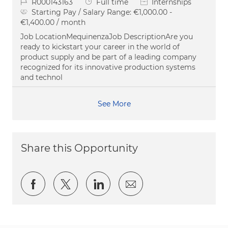
Job Id
Job Type
R000143163
Full time
Internships
Starting Pay / Salary Range:
€1,000.00 -
€1,400.00 / month
Job LocationMequinenzaJob DescriptionAre you
ready to kickstart your career in the world of
product supply and be part of a leading company
recognized for its innovative production systems
and technol
See More
Share this Opportunity
Share via Facebook
Share via twitter
Share via LinkedIn
Share via email