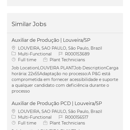
Similar Jobs
Auxiliar de Produção | Louveira/SP
Location
LOUVEIRA, SAO PAULO, São Paulo, Brazil
Category
Job Id
Multi-Functional
R000153689
Job Type
Full time
Plant Technicians
Job LocationLOUVEIRA PLANTJob DescriptionCarga
horária: 22x55Adaptação no processo:A P&G está
comprometida em fornecer acessibilidade e suporte
a qualquer candidato com deficiência durante o
processo
Auxiliar de Produção PCD | Louveira/SP
Location
LOUVEIRA, SAO PAULO, São Paulo, Brazil
Category
Job Id
Multi-Functional
R000156517
Job Type
Full time
Plant Technicians