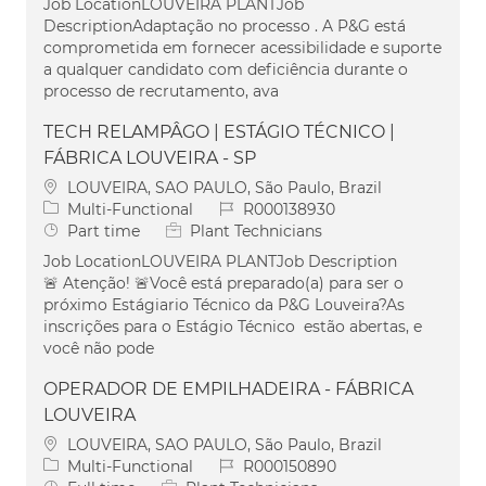
Job LocationLOUVEIRA PLANTJob
DescriptionAdaptação no processo . A P&G está
comprometida em fornecer acessibilidade e suporte
a qualquer candidato com deficiência durante o
processo de recrutamento, ava
TECH RELAMPÂGO | ESTÁGIO TÉCNICO |
FÁBRICA LOUVEIRA - SP
Location
LOUVEIRA, SAO PAULO, São Paulo, Brazil
Category
Job Id
Multi-Functional
R000138930
Job Type
Part time
Plant Technicians
Job LocationLOUVEIRA PLANTJob Description
🚨 Atenção! 🚨Você está preparado(a) para ser o
próximo Estágiario Técnico da P&G Louveira?As
inscrições para o Estágio Técnico estão abertas, e
você não pode
OPERADOR DE EMPILHADEIRA - FÁBRICA
LOUVEIRA
Location
LOUVEIRA, SAO PAULO, São Paulo, Brazil
Category
Job Id
Multi-Functional
R000150890