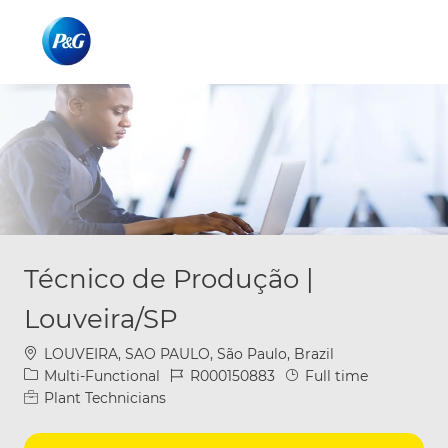
Skip to main content
Skip to main content
-
-
Técnico de Produção |
Louveira/SP
Location
LOUVEIRA, SAO PAULO, São Paulo, Brazil
Category
Job Id
Job Type
Multi-Functional
R000150883
Full time
Plant Technicians