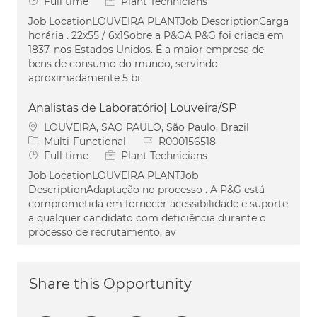
Job Type
Full time
Plant Technicians
Job LocationLOUVEIRA PLANTJob DescriptionCarga
horária . 22x55 / 6x1Sobre a P&GA P&G foi criada em
1837, nos Estados Unidos. É a maior empresa de
bens de consumo do mundo, servindo
aproximadamente 5 bi
Analistas de Laboratório| Louveira/SP
Location
LOUVEIRA, SAO PAULO, São Paulo, Brazil
Category
Job Id
Multi-Functional
R000156518
Job Type
Full time
Plant Technicians
Job LocationLOUVEIRA PLANTJob
DescriptionAdaptação no processo . A P&G está
comprometida em fornecer acessibilidade e suporte
a qualquer candidato com deficiência durante o
processo de recrutamento, av
Share this Opportunity