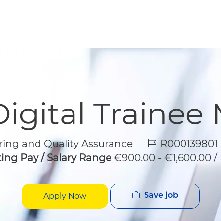
Skip to main content
Skip to main content
Digital Trainee
Job Id
ing and Quality Assurance
R000139801
ting Pay / Salary Range
€900.00 - €1,600.00 
Save job
Apply Now