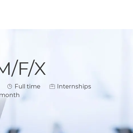
 M/F/X
Job Type
Full time
Internships
/ month