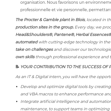
organisation. Nous favorisons un environnement
professionnelle et vie personnelle, permettan
The Procter & Gamble plant in Blois
, located in t
production sites in the group.
Every day, we prod
Head&Shoulders®, Pantene®, Herbal Essences®,
automated
with cutting-edge technology in the 
take on challenges
and discover our technologie
own skills
through professional experience and t
📝
YOUR CONTRIBUTION TO THE SUCCESS OF 
As an IT & Digital intern, you will have the oppor
Develop and optimize digital tools by creatin
and VBA macros to enhance performance and ef
Integrate artificial intelligence and automation
maintenance, to support teams in optimizing o