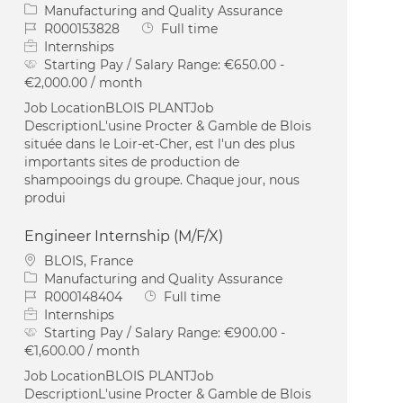
Category
Manufacturing and Quality Assurance
Job Id
Job Type
R000153828
Full time
Internships
Starting Pay / Salary Range:
€650.00 -
€2,000.00 / month
Job LocationBLOIS PLANTJob
DescriptionL'usine Procter & Gamble de Blois
située dans le Loir-et-Cher, est l'un des plus
importants sites de production de
shampooings du groupe. Chaque jour, nous
produi
Engineer Internship (M/F/X)
Location
BLOIS, France
Category
Manufacturing and Quality Assurance
Job Id
Job Type
R000148404
Full time
Internships
Starting Pay / Salary Range:
€900.00 -
€1,600.00 / month
Job LocationBLOIS PLANTJob
DescriptionL'usine Procter & Gamble de Blois