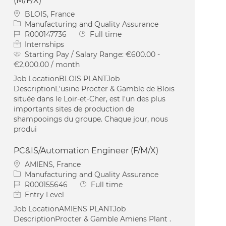
(M/F/X)
Location
BLOIS, France
Category
Manufacturing and Quality Assurance
Job Id
Job Type
R000147736
Full time
Internships
Starting Pay / Salary Range:
€600.00 -
€2,000.00 / month
Job LocationBLOIS PLANTJob
DescriptionL'usine Procter & Gamble de Blois
située dans le Loir-et-Cher, est l'un des plus
importants sites de production de
shampooings du groupe. Chaque jour, nous
produi
PC&IS/Automation Engineer (F/M/X)
Location
AMIENS, France
Category
Manufacturing and Quality Assurance
Job Id
Job Type
R000155646
Full time
Entry Level
Job LocationAMIENS PLANTJob
DescriptionProcter & Gamble Amiens Plant .