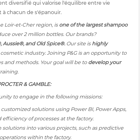
 diversifié qui valorise l'équilibre entre vie
t à chacun de s'épanouir.
he Loir-et-Cher region, is
one of the largest shampoo
uce over 2 million bottles. Our brands?
 Aussie®, and Old Spice®.
Our site is
highly
cosmetic industry. Joining P&G is an opportunity to
s and methods. Your goal will be to
develop your
raining.
PROCTER & GAMBLE:
tunity to engage in the following missions:
g customized solutions using Power BI, Power Apps,
ficiency of processes at the factory.
 solutions into various projects, such as predictive
perations within the factory.