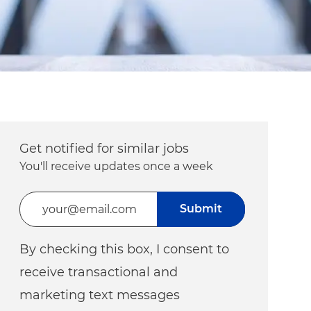
Get notified for similar jobs
You'll receive updates once a week
Enter Email address (Required)
Submit
By checking this box, I consent to
receive transactional and
marketing text messages