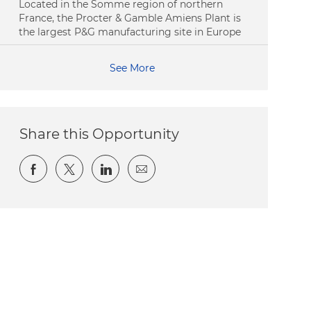
Located in the Somme region of northern
France, the Procter & Gamble Amiens Plant is
the largest P&G manufacturing site in Europe
See More
Share this Opportunity
Share via Facebook
Share via twitter
Share via LinkedIn
Share via email