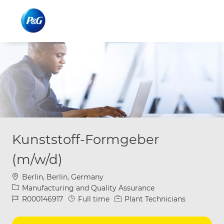
Skip to main content
Skip to main content
-
-
Kunststoff-Formgeber
(m/w/d)
Location
Berlin, Berlin, Germany
Category
Manufacturing and Quality Assurance
Job Id
Job Type
R000146917
Full time
Plant Technicians