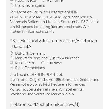
Job Id
Job Type
R000146905
Full time
Plant Technicians
Job LocationBerlinJob DescriptionDEIN
ZUKÜNFTIGER ARBEITGEBERGegründet vor 185
Jahren als Seifen- und Kerzen-Start-up ist P&G heute
ein führendes Konsumgüterunternehmen. Wir
stehen für ikonische und v
PST - Electrical & Instrumentation/Electrician
- Band BTA
Location
BERLIN, Germany
Category
Manufacturing and Quality Assurance
Job Id
Job Type
R000153578
Full time
Plant Technicians
Job LocationBERLIN PLANTJob
DescriptionGegründet vor 185 Jahren als Seifen- und
Kerzen-Start-up ist P&G heute ein führendes
Konsumgüterunternehmen. Wir stehen für
ikonische und vertraute Marken, die b
Elektroniker/Mechatroniker (m/w/d)