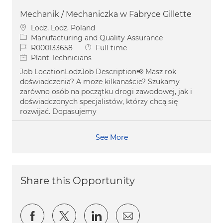
Mechanik / Mechaniczka w Fabryce Gillette
Location
Lodz, Lodz, Poland
Category
Manufacturing and Quality Assurance
Job Id
Job Type
R000133658
Full time
Plant Technicians
Job LocationLodzJob Description📢 Masz rok
doświadczenia? A może kilkanaście? Szukamy
zarówno osób na początku drogi zawodowej, jak i
doświadczonych specjalistów, którzy chcą się
rozwijać. Dopasujemy
See More
Share this Opportunity
Share via Facebook
Share via twitter
Share via LinkedIn
Share via email