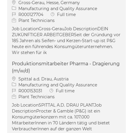
Location
Gross-Gerau, Hesse, Germany
Category
Manufacturing and Quality Assurance
Job Id
Job Type
R000127704
Full time
Plant Technicians
Job LocationGross-GerauJob DescriptionDEIN
ZUKÜNFTIGER ARBEITGEBERSeit der Gründung vor
185 Jahren als Seifen- und Kerzen-Start-up ist P&G
heute ein führendes Konsumgüterunternehmen.
Wir stehen für ik
Produktionsmitarbeiter Pharma - Dragierung
(m/w/d)
Location
Spittal a.d. Drau, Austria
Category
Manufacturing and Quality Assurance
Job Id
Job Type
R000153031
Full time
Plant Technicians
Job LocationSPITTAL A.D. DRAU PLANTJob
DescriptionProcter & Gamble (P&G) ist ein
Konsumgüterkonzern mit ca. 107.000
MitarbeiterInnen in 70 Ländern tätig und bietet
VerbraucherInnen auf der ganzen Welt