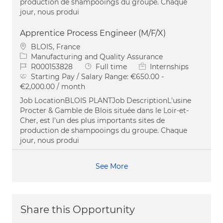
production de shampooings du groupe. Chaque
jour, nous produi
Apprentice Process Engineer (M/F/X)
Location
BLOIS, France
Category
Manufacturing and Quality Assurance
Job Id
Job Type
R000153828
Full time
Internships
Starting Pay / Salary Range:
€650.00 -
€2,000.00 / month
Job LocationBLOIS PLANTJob DescriptionL'usine
Procter & Gamble de Blois située dans le Loir-et-
Cher, est l'un des plus importants sites de
production de shampooings du groupe. Chaque
jour, nous produi
See More
Share this Opportunity