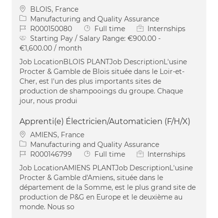
Location
BLOIS, France
Category
Manufacturing and Quality Assurance
Job Id
Job Type
R000150080
Full time
Internships
Starting Pay / Salary Range:
€900.00 -
€1,600.00 / month
Job LocationBLOIS PLANTJob DescriptionL'usine
Procter & Gamble de Blois située dans le Loir-et-
Cher, est l'un des plus importants sites de
production de shampooings du groupe. Chaque
jour, nous produi
Apprenti(e) Électricien/Automaticien (F/H/X)
Location
AMIENS, France
Category
Manufacturing and Quality Assurance
Job Id
Job Type
R000146799
Full time
Internships
Job LocationAMIENS PLANTJob DescriptionL'usine
Procter & Gamble d'Amiens, située dans le
département de la Somme, est le plus grand site de
production de P&G en Europe et le deuxième au
monde. Nous so