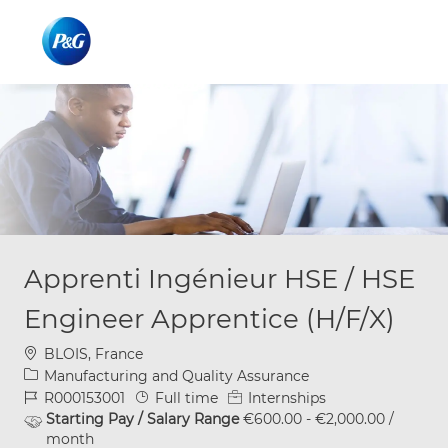
Skip to main content
Skip to main content
-
-
Apprenti Ingénieur HSE / HSE
Engineer Apprentice (H/F/X)
Location
BLOIS, France
Category
Manufacturing and Quality Assurance
Job Id
Job Type
R000153001
Full time
Internships
Starting Pay / Salary Range
€600.00 - €2,000.00 /
month