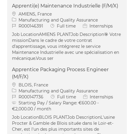
Apprenti(e) Maintenance Industrielle (F/M/X)
Location
AMIENS, France
Category
Manufacturing and Quality Assurance
Job Id
Job Type
R000146391
Full time
Internships
Job LocationAMIENS PLANTJob Description🎯 Votre
missionDans le cadre de votre contrat
d’apprentissage, vous intégrerez le service
Maintenance Industrielle avec une spécialisation en
mécanique.Vous ser
Apprentice Packaging Process Engineer
(M/F/X)
Location
BLOIS, France
Category
Manufacturing and Quality Assurance
Job Id
Job Type
R000147736
Full time
Internships
Starting Pay / Salary Range:
€600.00 -
€2,000.00 / month
Job LocationBLOIS PLANTJob DescriptionL'usine
Procter & Gamble de Blois située dans le Loir-et-
Cher, est l'un des plus importants sites de