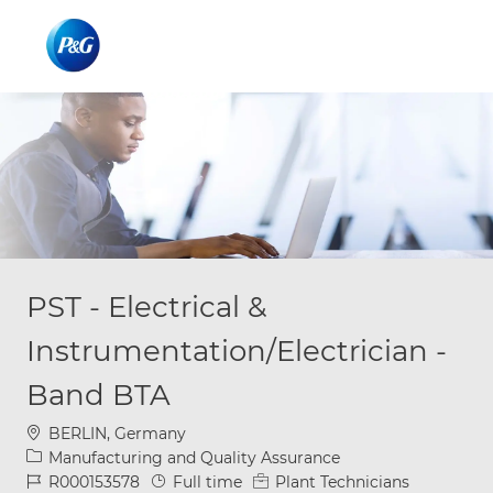
Skip to main content
Skip to main content
-
-
PST - Electrical &
Instrumentation/Electrician -
Band BTA
Location
BERLIN, Germany
Category
Manufacturing and Quality Assurance
Job Id
Job Type
R000153578
Full time
Plant Technicians