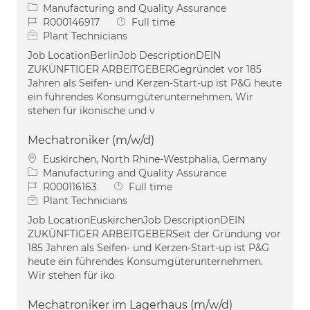
Category
Manufacturing and Quality Assurance
Job Id
Job Type
R000146917
Full time
Plant Technicians
Job LocationBerlinJob DescriptionDEIN
ZUKÜNFTIGER ARBEITGEBERGegründet vor 185
Jahren als Seifen- und Kerzen-Start-up ist P&G heute
ein führendes Konsumgüterunternehmen. Wir
stehen für ikonische und v
Mechatroniker (m/w/d)
Location
Euskirchen, North Rhine-Westphalia, Germany
Category
Manufacturing and Quality Assurance
Job Id
Job Type
R000116163
Full time
Plant Technicians
Job LocationEuskirchenJob DescriptionDEIN
ZUKÜNFTIGER ARBEITGEBERSeit der Gründung vor
185 Jahren als Seifen- und Kerzen-Start-up ist P&G
heute ein führendes Konsumgüterunternehmen.
Wir stehen für iko
Mechatroniker im Lagerhaus (m/w/d)