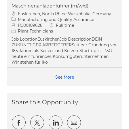
Maschinenanlagenführer (m/w/d)
Location
Euskirchen, North Rhine-Westphalia, Germany
Category
Manufacturing and Quality Assurance
Job Id
Job Type
R000109628
Full time
Plant Technicians
Job LocationEuskirchenJob DescriptionDEIN
ZUKÜNFTIGER ARBEITGEBERSeit der Gründung vor
185 Jahren als Seifen- und Kerzen-Start-up ist P&G
heute ein führendes Konsumgüterunternehmen.
Wir stehen für iko
See More
Share this Opportunity
Share via Facebook
Share via twitter
Share via LinkedIn
Share via email