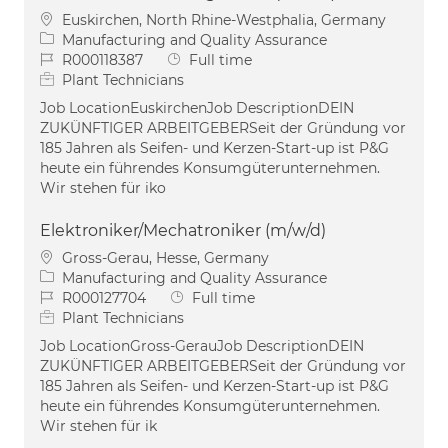
Location
Euskirchen, North Rhine-Westphalia, Germany
Category
Manufacturing and Quality Assurance
Job Id
Job Type
R000118387
Full time
Plant Technicians
Job LocationEuskirchenJob DescriptionDEIN
ZUKÜNFTIGER ARBEITGEBERSeit der Gründung vor
185 Jahren als Seifen- und Kerzen-Start-up ist P&G
heute ein führendes Konsumgüterunternehmen.
Wir stehen für iko
Elektroniker/Mechatroniker (m/w/d)
Location
Gross-Gerau, Hesse, Germany
Category
Manufacturing and Quality Assurance
Job Id
Job Type
R000127704
Full time
Plant Technicians
Job LocationGross-GerauJob DescriptionDEIN
ZUKÜNFTIGER ARBEITGEBERSeit der Gründung vor
185 Jahren als Seifen- und Kerzen-Start-up ist P&G
heute ein führendes Konsumgüterunternehmen.
Wir stehen für ik