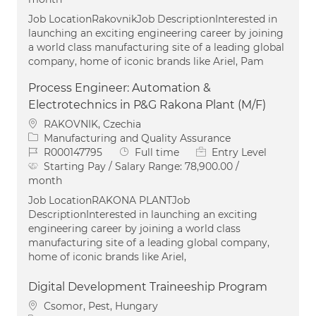
Job LocationRakovnikJob DescriptionInterested in
launching an exciting engineering career by joining
a world class manufacturing site of a leading global
company, home of iconic brands like Ariel, Pam
Process Engineer: Automation &
Electrotechnics in P&G Rakona Plant (M/F)
Location
RAKOVNIK, Czechia
Category
Manufacturing and Quality Assurance
Job Id
Job Type
R000147795
Full time
Entry Level
Starting Pay / Salary Range:
78,900.00 /
month
Job LocationRAKONA PLANTJob
DescriptionInterested in launching an exciting
engineering career by joining a world class
manufacturing site of a leading global company,
home of iconic brands like Ariel,
Digital Development Traineeship Program
Location
Csomor, Pest, Hungary