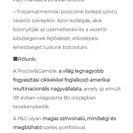
✅Folyamatmérnöki pozíciónk belépő szintű
vezetői szerepkör
. Azon kollégák, akik
bizonyítják az üzemeltetési és a vezetői
készségeinek fejlődését, előrelépési
lehetőséget tudunk biztosítani.
🏢Rólunk:
A Procter&Gamble,
a világ legnagyobb
fogyasztási cikkekkel foglalkozó amerikai
multinacionális nagyvállalata
, amely az elmúlt
181 évben világszerte 80 országban
tevékenykedik.
A P&G olyan
magas színvonalú, minőségi és
megbízható
széles portfólióval