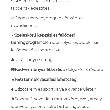
🧑‍🦽Élet- és balesetbiztosítás,
táppénzkiegészítés
📈Céges részvényprogram, önkéntes
nyugdíjpénztár
💡
Széleskörű képzési és fejlődési
tréningprogramok
a személyes és a szakmai
fejlődésre összpontosítva
🎄Karácsonyi csomag
🍽️
K
edvezményes étkezés
a dolgozóink részére
🛒P&G termék vásárlási lehetőség
💪
Edzőterem és sportpálya a gyár területén
🌟
Sokszínű, sokoldalú munkakörnyezet, amely
szenvedélyesen viseli a biztonságot és a