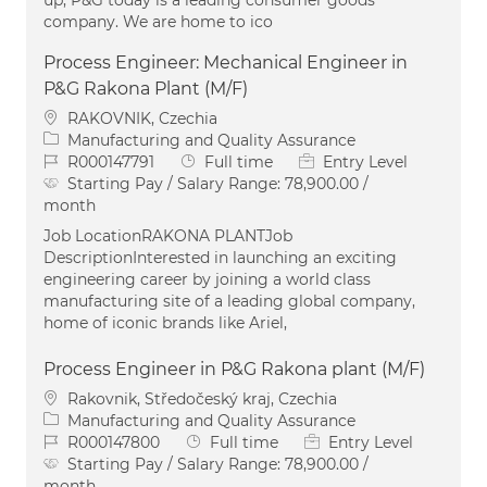
company. We are home to ico
Process Engineer: Mechanical Engineer in
P&G Rakona Plant (M/F)
Location
RAKOVNIK, Czechia
Category
Manufacturing and Quality Assurance
Job Id
Job Type
R000147791
Full time
Entry Level
Starting Pay / Salary Range:
78,900.00 /
month
Job LocationRAKONA PLANTJob
DescriptionInterested in launching an exciting
engineering career by joining a world class
manufacturing site of a leading global company,
home of iconic brands like Ariel,
Process Engineer in P&G Rakona plant (M/F)
Location
Rakovnik, Středočeský kraj, Czechia
Category
Manufacturing and Quality Assurance
Job Id
Job Type
R000147800
Full time
Entry Level
Starting Pay / Salary Range:
78,900.00 /
month