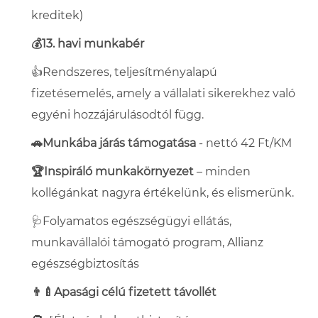
kreditek)
💰13. havi munkabér
👍Rendszeres, teljesítményalapú
fizetésemelés, amely a vállalati sikerekhez való
egyéni hozzájárulásodtól függ.
🚗Munkába járás támogatása
- nettó 42 Ft/KM
🏆Inspiráló munkakörnyezet
– minden
kollégánkat nagyra értékelünk, és elismerünk.
🩺Folyamatos egészségügyi ellátás,
munkavállalói támogató program, Allianz
egészségbiztosítás
👨‍🍼Apasági célú fizetett távollét