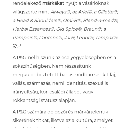
rendelekező
márkákat
nyújt a vásárlóknak
világszerte mint
Always®, az Ariel®, a Gillette®,
a Head & Shoulders®, Oral-B®, Blend-a-med®,
Herbal Essences®, Old Spice®, Braun®, a
Pampers®, Pantene®, Jar®, Lenor®; Tampax®.
🦷🪥
A P&G-nél hiszünk az esélyegyelőségben és a
sokszínűségben. Nem részesítünk
megkülönböztetett bánásmódban senkit faj,
vallás, származás, nemi identitás, szexuális
irányultság, kor, családi állapot vagy
rokkantsági státusz alapján.
A P&G számára dolgozói és márkái jelentik
sikerének titkát, illetve az a kultúra, amelyet