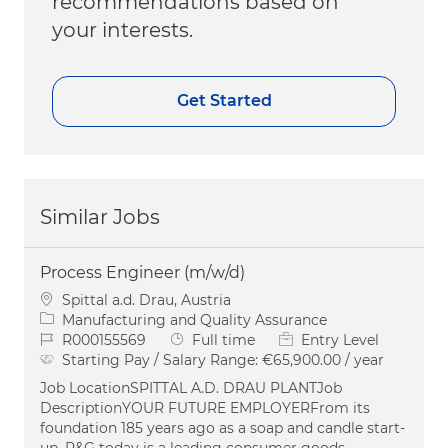
recommendations based on
your interests.
Get Started
Similar Jobs
Process Engineer (m/w/d)
Location
Spittal a.d. Drau, Austria
Category
Manufacturing and Quality Assurance
Job Id
Job Type
R000155569
Full time
Entry Level
Starting Pay / Salary Range:
€65,900.00 / year
Job LocationSPITTAL A.D. DRAU PLANTJob
DescriptionYOUR FUTURE EMPLOYERFrom its
foundation 185 years ago as a soap and candle start-
up, P&G today is a leading consumer goods