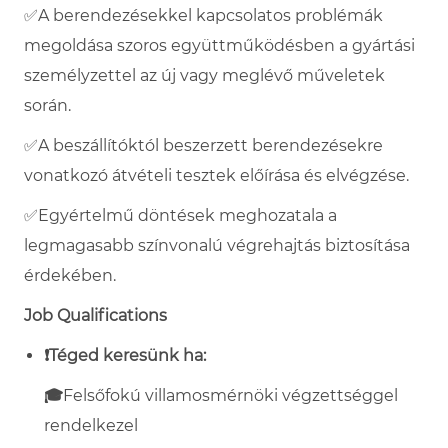
✅
A berendezésekkel kapcsolatos problémák
megoldása szoros együttműködésben a gyártási
személyzettel az új vagy meglévő műveletek
során.
✅
A beszállítóktól beszerzett berendezésekre
vonatkozó átvételi tesztek előírása és elvégzése.
✅
Egyértelmű döntések meghozatala a
legmagasabb színvonalú végrehajtás biztosítása
érdekében.
Job Qualifications
❗
Téged keresünk ha:
🎓
Felsőfokú villamosmérnöki végzettséggel
rendelkezel