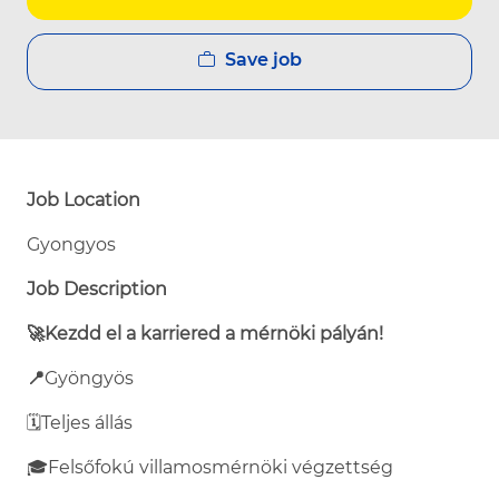
Save job
Job Location
Gyongyos
Job Description
🚀Kezdd el a karriered a mérnöki pályán!
📍
Gyöngyös
🗓️
Teljes állás
🎓
Felsőfokú villamosmérnöki végzettség