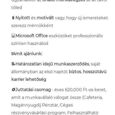
tőled
🔋
Nyitott
és
motivált
vagy, hogy új ismereteket
szerezz mérnökként
💻
Microsoft Office
eszközöket professzionális
szinten használod
❗Amit ajánlunk:
📝Határozatlan idejű munkaszerződés
, saját
állományban az első naptól;
biztos
,
hosszútávú
karrier lehetőség
🪙Juttatási csomag
- éves 620,000 Ft-os keret,
amit a munkavállaló válogat össze (Cafeteria,
Magánnyugdíj Pénztár, Céges
részvényvásárlási program, Felhasználható