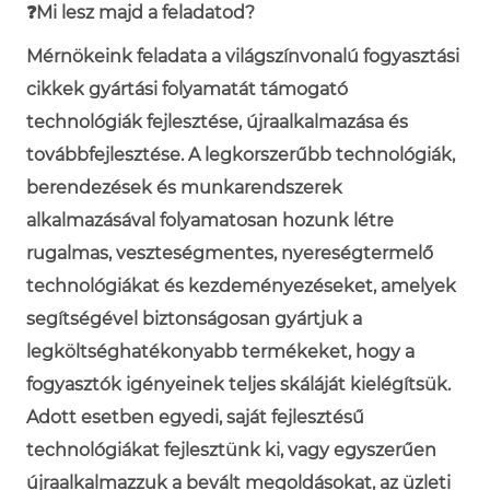
❓Mi lesz majd a feladatod?
Mérnökeink feladata a világszínvonalú fogyasztási
cikkek gyártási folyamatát támogató
technológiák fejlesztése, újraalkalmazása és
továbbfejlesztése. A legkorszerűbb technológiák,
berendezések és munkarendszerek
alkalmazásával folyamatosan hozunk létre
rugalmas, veszteségmentes, nyereségtermelő
technológiákat és kezdeményezéseket, amelyek
segítségével biztonságosan gyártjuk a
legköltséghatékonyabb termékeket, hogy a
fogyasztók igényeinek teljes skáláját kielégítsük.
Adott esetben egyedi, saját fejlesztésű
technológiákat fejlesztünk ki, vagy egyszerűen
újraalkalmazzuk a bevált megoldásokat, az üzleti