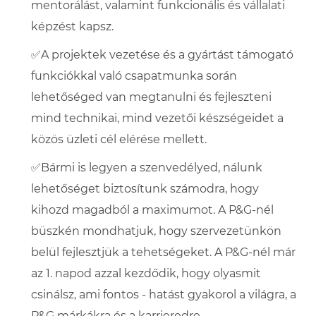
mentorálást, valamint funkcionális és vállalati
képzést kapsz.
✅A projektek vezetése és a gyártást támogató
funkciókkal való csapatmunka során
lehetőséged van megtanulni és fejleszteni
mind technikai, mind vezetői készségeidet a
közös üzleti cél elérése mellett.
✅Bármi is legyen a szenvedélyed, nálunk
lehetőséget biztosítunk számodra, hogy
kihozd magadból a maximumot. A P&G-nél
büszkén mondhatjuk, hogy szervezetünkön
belül fejlesztjük a tehetségeket. A P&G-nél már
az 1. napod azzal kezdődik, hogy olyasmit
csinálsz, ami fontos - hatást gyakorol a világra, a
P&G márkákra és a karrieredre.