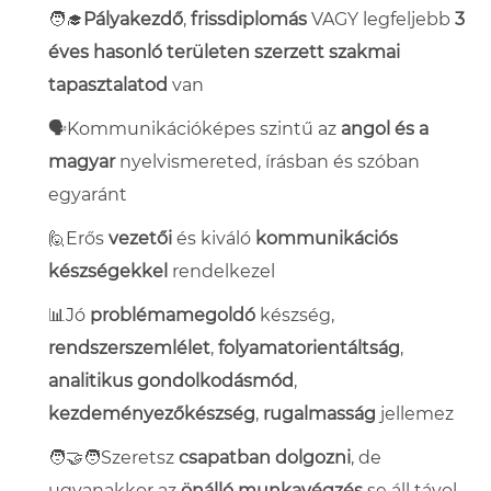
🧑‍🎓
Pályakezdő
,
frissdiplomás
VAGY legfeljebb
3
éves hasonló területen szerzett szakmai
tapasztalat
od
van
🗣️Kommunikációképes szintű az
angol és a
magyar
nyelvismeret
ed, írásban és szóban
egyaránt
🙋Erős
vezetői
és kiváló
kommunikációs
készségekkel
rendelkezel
📊
Jó
problémamegoldó
készség,
rendszerszemlélet
,
folyamatorientáltság
,
analitikus gondolkodásmód
,
kezdeményezőkészség
,
rugalmasság
jellemez
🧑‍🤝‍🧑Szeretsz
csapatban dolgozni
, de
ugyanakkor az
önálló munkavégzés
se áll távol