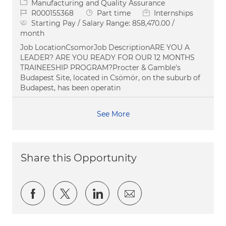
Category
Manufacturing and Quality Assurance
Job Id
Job Type
R000155368
Part time
Internships
Starting Pay / Salary Range:
858,470.00 /
month
Job LocationCsomorJob DescriptionARE YOU A
LEADER? ARE YOU READY FOR OUR 12 MONTHS
TRAINEESHIP PROGRAM?Procter & Gamble's
Budapest Site, located in Csömör, on the suburb of
Budapest, has been operatin
See More
Share this Opportunity
Share via Facebook
Share via twitter
Share via LinkedIn
Share via email