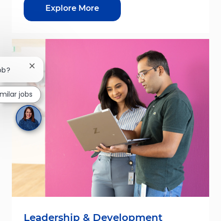
Explore More
Close chatbot notification
job?
imilar jobs
Leadership & Development