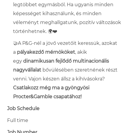
legtöbbet egymásból. Ha ugyanis minden
képességet kihasználunk, és minden
véleményt meghallgatunk, pozitív változások
történhetnek.
🌍❤️
🤝A P&G-nél a jövő vezetőit keressük, azokat
a
pályakezdő mérnököket
, akik
egy
dinamikusan fejlődő multinacionális
nagyvállalat
bővülésében szeretnének részt
venni.
Vajon készen állsz a kihívásokra?
Csatlakozz még ma a gyöngyösi
Procter&Gamble csapatához!
Job Schedule
Full time
Job Number