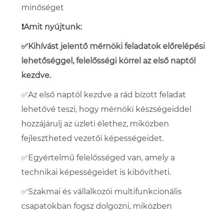
minőséget
❗Amit nyújtunk:
✅Kihívást jelentő mérnöki feladatok előrelépési
lehetőséggel, felelősségi körrel az első naptól
kezdve
.
✅Az első naptól kezdve a rád bízott feladat
lehetővé teszi, hogy mérnöki készségeiddel
hozzájárulj az üzleti élethez, miközben
fejlesztheted vezetői képességeidet.
✅Egyértelmű felelősséged van, amely a
technikai képességeidet is kibővítheti.
✅Szakmai és vállalkozói multifunkcionális
csapatokban fogsz dolgozni, miközben