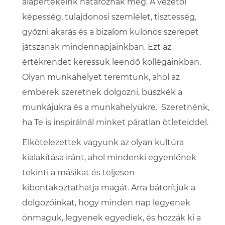
alapértékeink határoznak meg. A vezetői
képesség, tulajdonosi szemlélet, tisztesség,
győzni akarás és a bizalom különös szerepet
játszanak mindennapjainkban. Ezt az
értékrendet keressük leendő kollégáinkban.
Olyan munkahelyet teremtünk, ahol az
emberek szeretnek dolgozni, büszkék a
munkájukra és a munkahelyükre. Szeretnénk,
ha Te is inspirálnál minket páratlan ötleteiddel.
Elkötelezettek vagyunk az olyan kultúra
kialakítása iránt, ahol mindenki egyenlőnek
tekinti a másikat és teljesen
kibontakoztathatja magát. Arra bátorítjuk a
dolgozóinkat, hogy minden nap legyenek
önmaguk, legyenek egyediek, és hozzák ki a