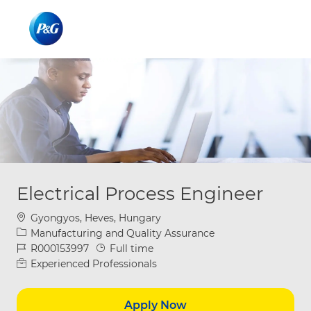
Skip to main content
Skip to main content
-
-
Electrical Process Engineer
Location
Gyongyos, Heves, Hungary
Category
Manufacturing and Quality Assurance
Job Id
Job Type
R000153997
Full time
Experienced Professionals
Apply Now