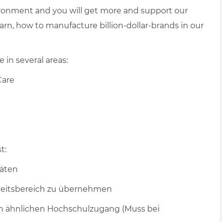
vironment and you will get more and support our
earn, how to manufacture billion-dollar-brands in our
 in several areas:
Care
t:
täten
beitsbereich zu übernehmen
nen ähnlichen Hochschulzugang (Muss bei