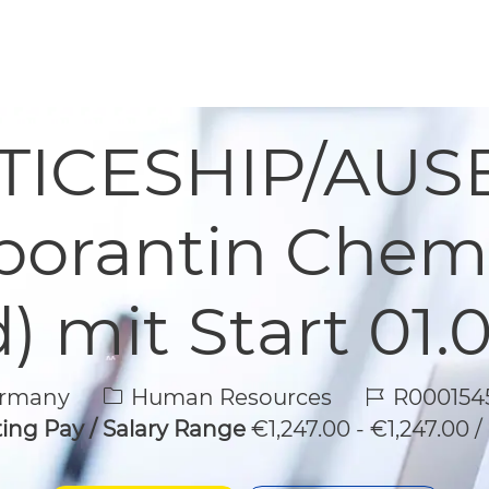
Skip to main content
Skip to main content
TICESHIP/AUS
borantin Chemi
) mit Start 01.
Category
Job Id
ermany
Human Resources
R000154
ting Pay / Salary Range
€1,247.00 - €1,247.00 