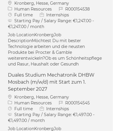
Location
Kronberg, Hesse, Germany
Category
Job Id
Human Resources
R000154538
Job Type
Full time
Internships
Starting Pay / Salary Range:
€1,247.00 -
€1,247.00 / month
Job LocationKronbergJob
DescriptionMöchtest Du mit bester
Technologie arbeiten und die neusten
Produkte bei Procter & Gamble
weiterentwickeln?Ob es um Schönheitspflege
und Rasur, Haushalt oder Gesundh
Duales Studium Mechatronik DHBW
Mosbach (m/w/d) mit Start zum 1.
September 2027
Location
Kronberg, Hesse, Germany
Category
Job Id
Human Resources
R000154545
Job Type
Full time
Internships
Starting Pay / Salary Range:
€1,497.00 -
€1,497.00 / month
Job LocationKronbergJob