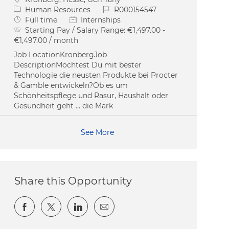
Category
Job Id
Human Resources
R000154547
Job Type
Full time
Internships
Starting Pay / Salary Range:
€1,497.00 -
€1,497.00 / month
Job LocationKronbergJob
DescriptionMöchtest Du mit bester
Technologie die neusten Produkte bei Procter
& Gamble entwickeln?Ob es um
Schönheitspflege und Rasur, Haushalt oder
Gesundheit geht … die Mark
See More
Share this Opportunity
Share via Facebook
Share via twitter
Share via LinkedIn
Share via email