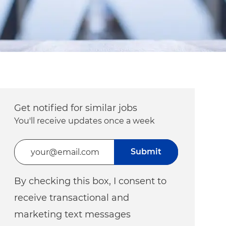
Get notified for similar jobs
You'll receive updates once a week
Enter Email address (Required)
Submit
By checking this box, I consent to
receive transactional and
marketing text messages