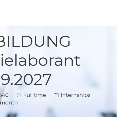
BILDUNG
elaborant
09.2027
Job Type
540
Full time
Internships
/ month