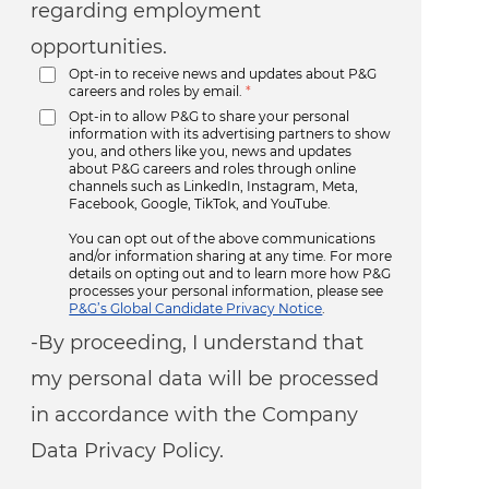
regarding employment
opportunities.
Opt-in to receive news and updates about P&G
careers and roles by email.
*
Opt-in to allow P&G to share your personal
information with its advertising partners to show
you, and others like you, news and updates
about P&G careers and roles through online
channels such as LinkedIn, Instagram, Meta,
Facebook, Google, TikTok, and YouTube.
You can opt out of the above communications
and/or information sharing at any time. For more
details on opting out and to learn more how P&G
processes your personal information, please see
P&G’s Global Candidate Privacy Notice
.
-By proceeding, I understand that
my personal data will be processed
in accordance with the Company
Data Privacy Policy.