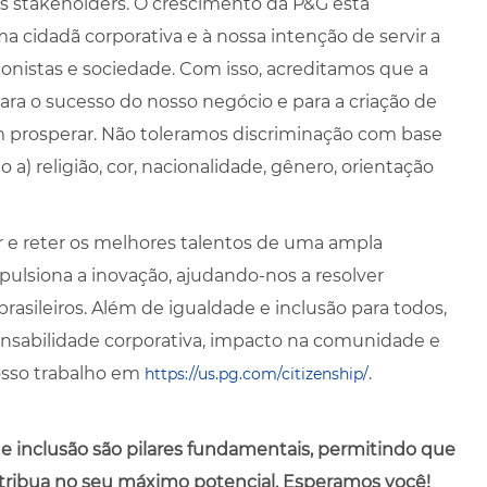
os stakeholders. O crescimento da P&G está
cidadã corporativa e à nossa intenção de servir a
ionistas e sociedade. Com isso, acreditamos que a
ara o sucesso do nosso negócio e para a criação de
prosperar. Não toleramos discriminação com base
a) religião, cor, nacionalidade, gênero, orientação
r e reter os melhores talentos de uma ampla
mpulsiona a inovação, ajudando-nos a resolver
asileiros. Além de igualdade e inclusão para todos,
ponsabilidade corporativa, impacto na comunidade e
osso trabalho em
.
https://us.pg.com/citizenship/
 e inclusão são pilares fundamentais, permitindo que
tribua no seu máximo potencial. Esperamos você!