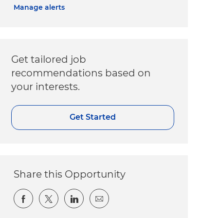
Manage alerts
Get tailored job
recommendations based on
your interests.
Get Started
Share this Opportunity
Share via Facebook
Share via twitter
Share via LinkedIn
Share via email