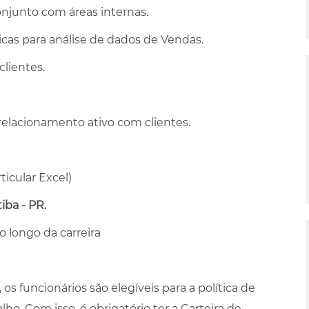
junto com áreas internas.
icas para análise de dados de Vendas.
lientes.
relacionamento ativo com clientes.
icular Excel)
tiba - PR.
o longo da carreira
s funcionários são elegíveis para a política de
o. Com isso, é obrigatório ter a Carteira de