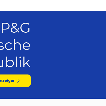
 P&G
sche
blik
anzeigen