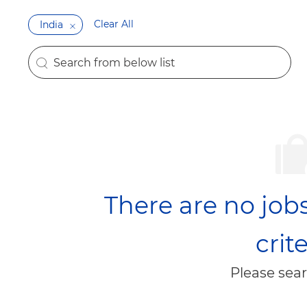
Clear All
India
Search from below list
the results are updated
There are no jobs
crite
Please sear