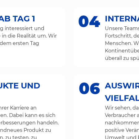
04
B TAG 1
INTERN
 interessiert und
Unsere Teams 
in die Realität um. Wir
Fortschritt, d
 dem ersten Tag
Menschen. Wi
Kontinentüber
überall zu sp
06
UKTE UND
AUSWIR
VIELFA
rer Karriere an
Wir sehen, d
en. Dabei kann es sich
Verbraucher a
erbesserungen handeln.
nachkommende
andneues Produkt zu
positive Ver
, zu testen, zu
Umwelt und bi