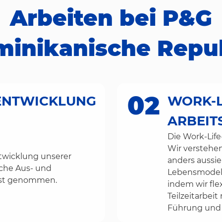
Arbeiten bei P&G
inikanische Repu
02
ENTWICKLUNG
WORK-L
ARBEI
Die Work-Life
Wir verstehen
ntwicklung unserer
anders aussie
iche Aus- und
Lebensmodelle
nst genommen.
indem wir fle
Teilzeitarbeit
Führung und T