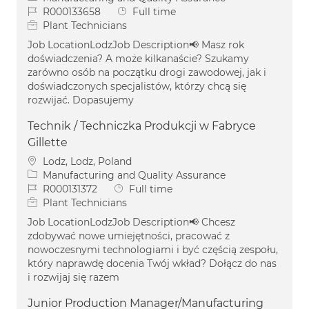
Job Id
Job Type
R000133658
Full time
Plant Technicians
Job LocationLodzJob Description📢 Masz rok
doświadczenia? A może kilkanaście? Szukamy
zarówno osób na początku drogi zawodowej, jak i
doświadczonych specjalistów, którzy chcą się
rozwijać. Dopasujemy
Technik / Techniczka Produkcji w Fabryce
Gillette
Location
Lodz, Lodz, Poland
Category
Manufacturing and Quality Assurance
Job Id
Job Type
R000131372
Full time
Plant Technicians
Job LocationLodzJob Description📢 Chcesz
zdobywać nowe umiejętności, pracować z
nowoczesnymi technologiami i być częścią zespołu,
który naprawdę docenia Twój wkład? Dołącz do nas
i rozwijaj się razem
Junior Production Manager/Manufacturing