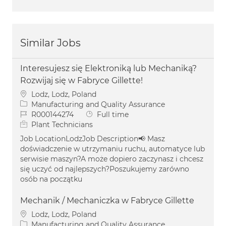
Similar Jobs
Interesujesz się Elektroniką lub Mechaniką?
Rozwijaj się w Fabryce Gillette!
Location
Lodz, Lodz, Poland
Category
Manufacturing and Quality Assurance
Job Id
Job Type
R000144274
Full time
Plant Technicians
Job LocationLodzJob Description📢 Masz
doświadczenie w utrzymaniu ruchu, automatyce lub
serwisie maszyn?A może dopiero zaczynasz i chcesz
się uczyć od najlepszych?Poszukujemy zarówno
osób na początku
Mechanik / Mechaniczka w Fabryce Gillette
Location
Lodz, Lodz, Poland
Category
Manufacturing and Quality Assurance