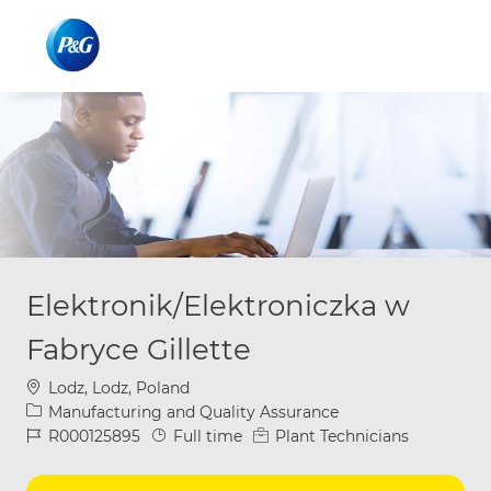
Skip to main content
Skip to main content
-
-
Elektronik/Elektroniczka w
Fabryce Gillette
Location
Lodz, Lodz, Poland
Category
Manufacturing and Quality Assurance
Job Id
Job Type
R000125895
Full time
Plant Technicians