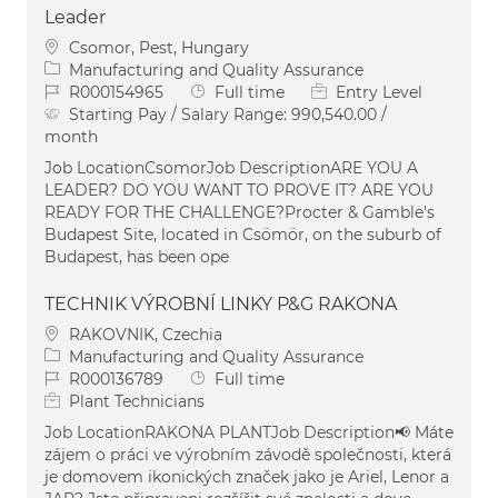
Leader
Location
Csomor, Pest, Hungary
Category
Manufacturing and Quality Assurance
Job Id
Job Type
R000154965
Full time
Entry Level
Starting Pay / Salary Range:
990,540.00 /
month
Job LocationCsomorJob DescriptionARE YOU A
LEADER? DO YOU WANT TO PROVE IT? ARE YOU
READY FOR THE CHALLENGE?Procter & Gamble's
Budapest Site, located in Csömör, on the suburb of
Budapest, has been ope
TECHNIK VÝROBNÍ LINKY P&G RAKONA
Location
RAKOVNIK, Czechia
Category
Manufacturing and Quality Assurance
Job Id
Job Type
R000136789
Full time
Plant Technicians
Job LocationRAKONA PLANTJob Description📢 Máte
zájem o práci ve výrobním závodě společnosti, která
je domovem ikonických značek jako je Ariel, Lenor a