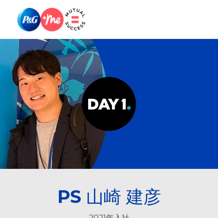
Skip to main content
Skip to main content
-
-
PS 山崎 建彦
2021年入社