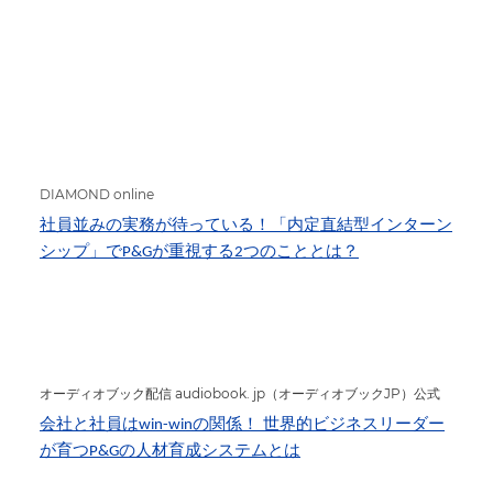
DIAMOND online
社員並みの実務が待っている！「内定直結型インターン
シップ」で
が重視する
つのこととは？
P&G
2
オーディオブック配信 audiobook. jp（オーディオブックJP）公式
会社と社員は
の関係！
世界的ビジネスリーダー
win-win
が育つ
の人材育成システムとは
P&G