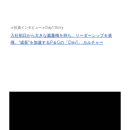
≪社員インタビュー≫Day1 Story
入社初日から大きな裁量権を持ち、リーダーシップを発
揮。“成長”を加速するP＆Gの「Day1」 カルチャー
Media player