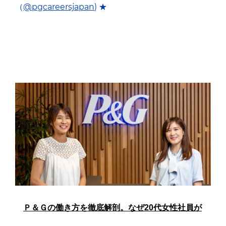
（
@pgcareersjapan
) ★
Ｐ＆Ｇの働き方を徹底解剖。なぜ20代女性社員が