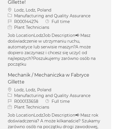
Gillette!
Location
Lodz, Lodz, Poland
Category
Manufacturing and Quality Assurance
Job Id
Job Type
R000144274
Full time
Plant Technicians
Job LocationLodzJob Description📢 Masz
doświadczenie w utrzymaniu ruchu,
automatyce lub serwisie maszyn?A może
dopiero zaczynasz i chcesz się uczyć od
najlepszych?Poszukujemy zarówno osób na
początku
Mechanik / Mechaniczka w Fabryce
Gillette
Location
Lodz, Lodz, Poland
Category
Manufacturing and Quality Assurance
Job Id
Job Type
R000133658
Full time
Plant Technicians
Job LocationLodzJob Description📢 Masz rok
doświadczenia? A może kilkanaście? Szukamy
zarówno osób na początku drogi zawodowej,