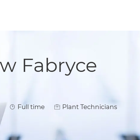
 w Fabryce
Job Type
Full time
Plant Technicians