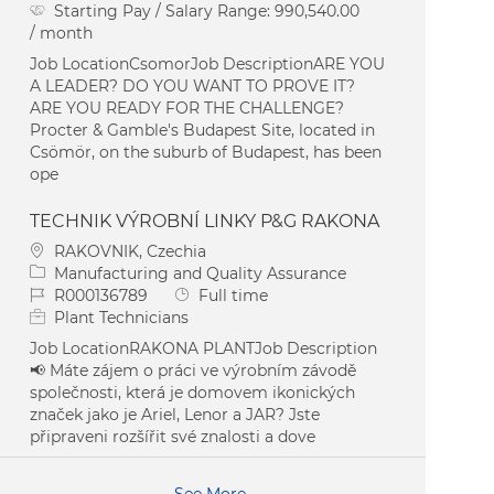
Starting Pay / Salary Range:
990,540.00
/ month
Job LocationCsomorJob DescriptionARE YOU
A LEADER? DO YOU WANT TO PROVE IT?
ARE YOU READY FOR THE CHALLENGE?
Procter & Gamble's Budapest Site, located in
Csömör, on the suburb of Budapest, has been
ope
TECHNIK VÝROBNÍ LINKY P&G RAKONA
Location
RAKOVNIK, Czechia
Category
Manufacturing and Quality Assurance
Job Id
Job Type
R000136789
Full time
Plant Technicians
Job LocationRAKONA PLANTJob Description
📢 Máte zájem o práci ve výrobním závodě
společnosti, která je domovem ikonických
značek jako je Ariel, Lenor a JAR? Jste
připraveni rozšířit své znalosti a dove
See More