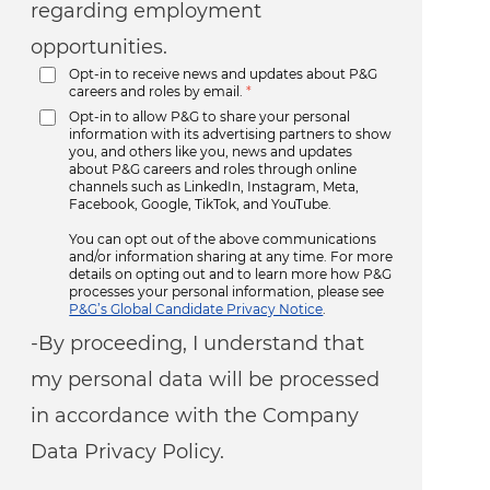
regarding employment
opportunities.
Opt-in to receive news and updates about P&G
careers and roles by email.
*
Opt-in to allow P&G to share your personal
information with its advertising partners to show
you, and others like you, news and updates
about P&G careers and roles through online
channels such as LinkedIn, Instagram, Meta,
Facebook, Google, TikTok, and YouTube.
You can opt out of the above communications
and/or information sharing at any time. For more
details on opting out and to learn more how P&G
processes your personal information, please see
P&G’s Global Candidate Privacy Notice
.
-By proceeding, I understand that
my personal data will be processed
in accordance with the Company
Data Privacy Policy.