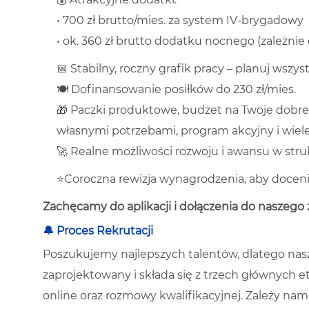
• 700 zł brutto/mies. za system IV-brygadowy
• ok. 360 zł brutto dodatku nocnego (zależni
📅 Stabilny, roczny grafik pracy – planuj wsz
🍽️ Dofinansowanie posiłków do 230 zł/mies.
🎁 Paczki produktowe, budżet na Twoje dobr
własnymi potrzebami, program akcyjny i wiel
🚀 Realne możliwości rozwoju i awansu w stru
⭐Coroczna rewizja wynagrodzenia, aby docenić
Zachęcamy do aplikacji i dołączenia do naszego 
🔔 Proces Rekrutacji
Poszukujemy najlepszych talentów, dlatego nas
zaprojektowany i składa się z trzech głównych et
online oraz rozmowy kwalifikacyjnej. Zależy nam