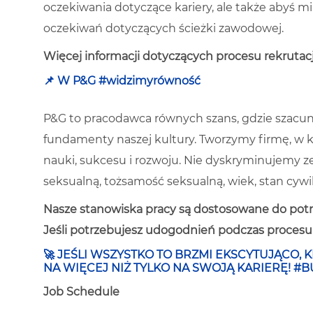
oczekiwania dotyczące kariery, ale także abyś m
oczekiwań dotyczących ścieżki zawodowej.
Więcej informacji dotyczących procesu rekrutacji
📌 W P&G #widzimyrówność
P&G to pracodawca równych szans, gdzie szacun
fundamenty naszej kultury. Tworzymy firmę, w k
nauki, sukcesu i rozwoju. Nie dyskryminujemy ze w
seksualną, tożsamość seksualną, wiek, stan cywi
Nasze stanowiska pracy są dostosowane do potr
Jeśli potrzebujesz udogodnień podczas procesu r
🚀
JEŚLI WSZYSTKO TO BRZMI EKSCYTUJĄCO, K
NA WIĘCEJ NIŻ TYLKO NA SWOJĄ KARIERĘ! 
Job Schedule