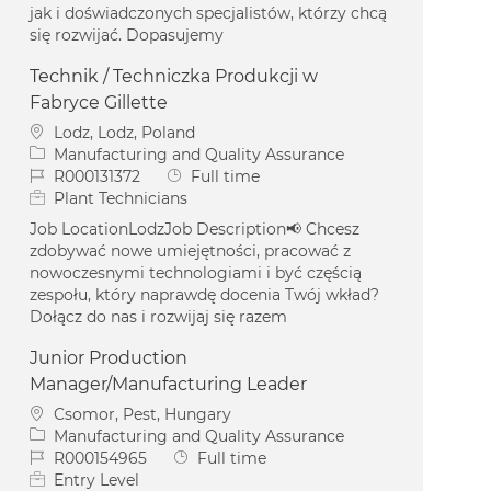
jak i doświadczonych specjalistów, którzy chcą
się rozwijać. Dopasujemy
Technik / Techniczka Produkcji w
Fabryce Gillette
Location
Lodz, Lodz, Poland
Category
Manufacturing and Quality Assurance
Job Id
Job Type
R000131372
Full time
Plant Technicians
Job LocationLodzJob Description📢 Chcesz
zdobywać nowe umiejętności, pracować z
nowoczesnymi technologiami i być częścią
zespołu, który naprawdę docenia Twój wkład?
Dołącz do nas i rozwijaj się razem
Junior Production
Manager/Manufacturing Leader
Location
Csomor, Pest, Hungary
Category
Manufacturing and Quality Assurance
Job Id
Job Type
R000154965
Full time
Entry Level