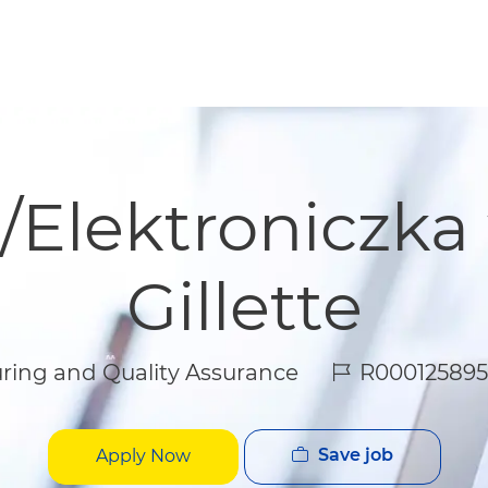
Skip to main content
Skip to main content
k/Elektroniczka
Gillette
Job Id
ing and Quality Assurance
R000125895
Save job
Apply Now