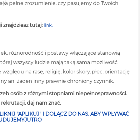
iał/a pełne zrozumienie, czy pasujemy do Twoich
 znajdziesz tutaj:
link
.
ek, różnorodność i postawy włączające stanowią
tórej wszyscy ludzie mają taką samą możliwość
zględu na rasę, religię, kolor skóry, płeć, orientację
lny ani żaden inny prawnie chroniony czynnik.
zeb osób z różnymi stopniami niepełnosprawności.
ekrutacji, daj nam znać.
LIKNIJ "APLIKUJ" I DOŁĄCZ DO NAS, ABY WPŁYWAĆ
#BUDUJEMYJUTRO