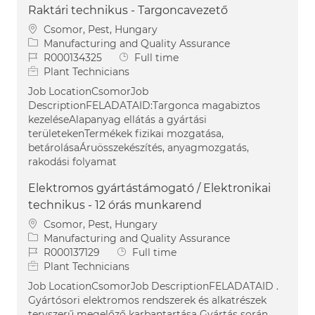
Raktári technikus - Targoncavezető
Location
Csomor, Pest, Hungary
Category
Manufacturing and Quality Assurance
Job Id
Job Type
R000134325
Full time
Plant Technicians
Job LocationCsomorJob
DescriptionFELADATAID:Targonca magabiztos
kezeléseAlapanyag ellátás a gyártási
területekenTermékek fizikai mozgatása,
betárolásaÁruösszekészítés, anyagmozgatás,
rakodási folyamat
Elektromos gyártástámogató / Elektronikai
technikus - 12 órás munkarend
Location
Csomor, Pest, Hungary
Category
Manufacturing and Quality Assurance
Job Id
Job Type
R000137129
Full time
Plant Technicians
Job LocationCsomorJob DescriptionFELADATAID .
Gyártósori elektromos rendszerek és alkatrészek
tervszerű megelőző karbantartása Gyártás során