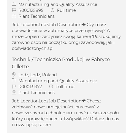
Category
Manufacturing and Quality Assurance
Job Id
Job Type
R000125895
Full time
Plant Technicians
Job LocationLodzJob Description📢 Czy masz
doświadczenie w automatyce przemysłowej? A
może dopiero zaczynasz swoją karierę?Poszukujemy
zarówno osób na początku drogi zawodowej, jak i
doświadczonych sp
Technik / Techniczka Produkcji w Fabryce
Gillette
Location
Lodz, Lodz, Poland
Category
Manufacturing and Quality Assurance
Job Id
Job Type
R000131372
Full time
Plant Technicians
Job LocationLodzJob Description📢 Chcesz
zdobywać nowe umiejętności, pracować z
nowoczesnymi technologiami i być częścią zespołu,
który naprawdę docenia Twój wkład? Dołącz do nas
i rozwijaj się razem