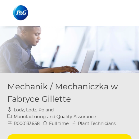
Skip to main content
Skip to main content
-
-
Mechanik / Mechaniczka w
Fabryce Gillette
Location
Lodz, Lodz, Poland
Category
Manufacturing and Quality Assurance
Job Id
Job Type
R000133658
Full time
Plant Technicians