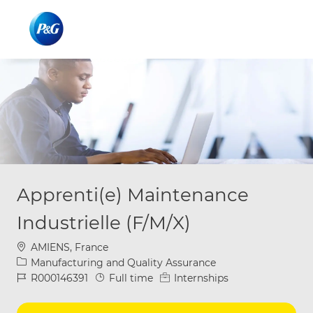
Skip to main content
Skip to main content
-
-
Apprenti(e) Maintenance
Industrielle (F/M/X)
Location
AMIENS, France
Category
Manufacturing and Quality Assurance
Job Id
Job Type
R000146391
Full time
Internships