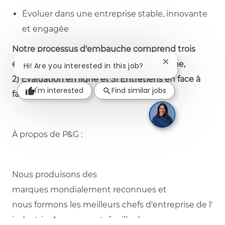
Évoluer dans une entreprise stable, innovante
et engagée
Notre processus
d'embauche
comprend
trois
étapes
principales
: 1) Candidature
en
ligne
,
Close chatbot no
Hi! Are you interested in this job?
2)
Évaluation
en
ligne
et 3)
Entretiens
en
face à
I'm interested
Find similar jobs
face
ou
virtuels
.
À
propos
de P&
G :
Nous
produisons
des
marques
mondialement
reconnues
et
nous
formons
les
meilleurs
chefs
d'entreprise
de
l'
industrie
. Avec un
portefeuille
de marques