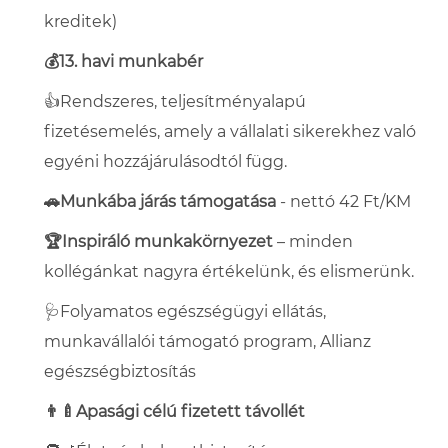
kreditek)
💰13. havi munkabér
👍Rendszeres, teljesítményalapú
fizetésemelés, amely a vállalati sikerekhez való
egyéni hozzájárulásodtól függ.
🚗Munkába járás támogatása
- nettó 42 Ft/KM
🏆Inspiráló munkakörnyezet
– minden
kollégánkat nagyra értékelünk, és elismerünk.
🩺Folyamatos egészségügyi ellátás,
munkavállalói támogató program, Allianz
egészségbiztosítás
👨‍🍼Apasági célú fizetett távollét