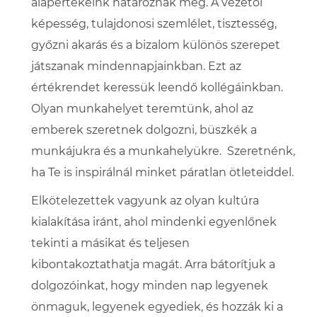
alapértékeink határoznak meg. A vezetői
képesség, tulajdonosi szemlélet, tisztesség,
győzni akarás és a bizalom különös szerepet
játszanak mindennapjainkban. Ezt az
értékrendet keressük leendő kollégáinkban.
Olyan munkahelyet teremtünk, ahol az
emberek szeretnek dolgozni, büszkék a
munkájukra és a munkahelyükre. Szeretnénk,
ha Te is inspirálnál minket páratlan ötleteiddel.
Elkötelezettek vagyunk az olyan kultúra
kialakítása iránt, ahol mindenki egyenlőnek
tekinti a másikat és teljesen
kibontakoztathatja magát. Arra bátorítjuk a
dolgozóinkat, hogy minden nap legyenek
önmaguk, legyenek egyediek, és hozzák ki a