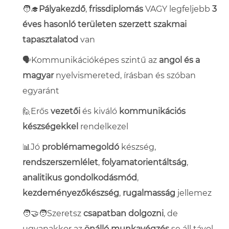
🧑‍🎓
Pályakezdő
,
frissdiplomás
VAGY legfeljebb
3
éves hasonló területen szerzett szakmai
tapasztalat
od
van
🗣️Kommunikációképes szintű az
angol és a
magyar
nyelvismeret
ed, írásban és szóban
egyaránt
🙋Erős
vezetői
és kiváló
kommunikációs
készségekkel
rendelkezel
📊
Jó
problémamegoldó
készség,
rendszerszemlélet
,
folyamatorientáltság
,
analitikus gondolkodásmód
,
kezdeményezőkészség
,
rugalmasság
jellemez
🧑‍🤝‍🧑Szeretsz
csapatban dolgozni
, de
ugyanakkor az
önálló munkavégzés
se áll távol