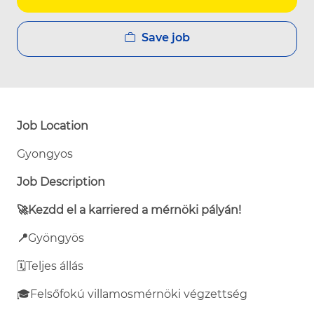
Save job
Job Location
Gyongyos
Job Description
🚀Kezdd el a karriered a mérnöki pályán!
📍
Gyöngyös
🗓️
Teljes állás
🎓
Felsőfokú villamosmérnöki végzettség