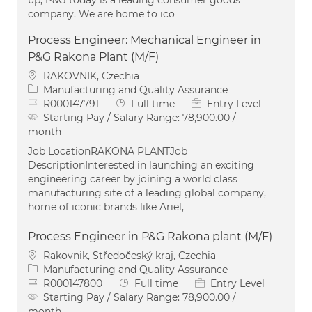
company. We are home to ico
Process Engineer: Mechanical Engineer in
P&G Rakona Plant (M/F)
Location
RAKOVNIK, Czechia
Category
Manufacturing and Quality Assurance
Job Id
Job Type
R000147791
Full time
Entry Level
Starting Pay / Salary Range:
78,900.00 /
month
Job LocationRAKONA PLANTJob
DescriptionInterested in launching an exciting
engineering career by joining a world class
manufacturing site of a leading global company,
home of iconic brands like Ariel,
Process Engineer in P&G Rakona plant (M/F)
Location
Rakovnik, Středočeský kraj, Czechia
Category
Manufacturing and Quality Assurance
Job Id
Job Type
R000147800
Full time
Entry Level
Starting Pay / Salary Range:
78,900.00 /
month