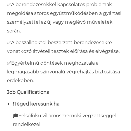
✅
A berendezésekkel kapcsolatos problémák
megoldása szoros együttműködésben a gyártási
személyzettel az új vagy meglévő műveletek
során.
✅
A beszállítóktól beszerzett berendezésekre
vonatkozó átvételi tesztek előírása és elvégzése.
✅
Egyértelmű döntések meghozatala a
legmagasabb színvonalú végrehajtás biztosítása
érdekében.
Job Qualifications
❗
Téged keresünk ha:
🎓
Felsőfokú villamosmérnöki végzettséggel
rendelkezel