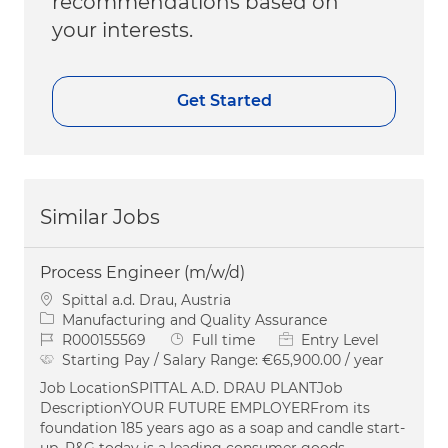
recommendations based on
your interests.
Get Started
Similar Jobs
Process Engineer (m/w/d)
Location
Spittal a.d. Drau, Austria
Category
Manufacturing and Quality Assurance
Job Id
Job Type
R000155569
Full time
Entry Level
Starting Pay / Salary Range:
€65,900.00 / year
Job LocationSPITTAL A.D. DRAU PLANTJob
DescriptionYOUR FUTURE EMPLOYERFrom its
foundation 185 years ago as a soap and candle start-
up, P&G today is a leading consumer goods