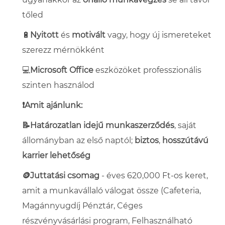
tőled
🔋
Nyitott
és
motivált
vagy, hogy új ismereteket
szerezz mérnökként
💻
Microsoft Office
eszközöket professzionális
szinten használod
❗Amit ajánlunk:
📝Határozatlan idejű munkaszerződés
, saját
állományban az első naptól;
biztos
,
hosszútávú
karrier lehetőség
🪙Juttatási csomag
- éves 620,000 Ft-os keret,
amit a munkavállaló válogat össze (Cafeteria,
Magánnyugdíj Pénztár, Céges
részvényvásárlási program, Felhasználható