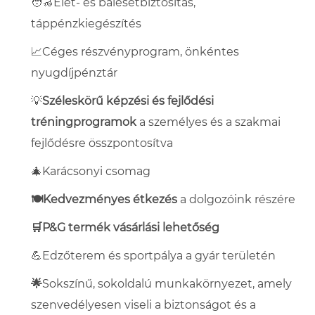
🧑‍🦽Élet- és balesetbiztosítás,
táppénzkiegészítés
📈Céges részvényprogram, önkéntes
nyugdíjpénztár
💡
Széleskörű képzési és fejlődési
tréningprogramok
a személyes és a szakmai
fejlődésre összpontosítva
🎄Karácsonyi csomag
🍽️
K
edvezményes étkezés
a dolgozóink részére
🛒P&G termék vásárlási lehetőség
💪
Edzőterem és sportpálya a gyár területén
🌟
Sokszínű, sokoldalú munkakörnyezet, amely
szenvedélyesen viseli a biztonságot és a