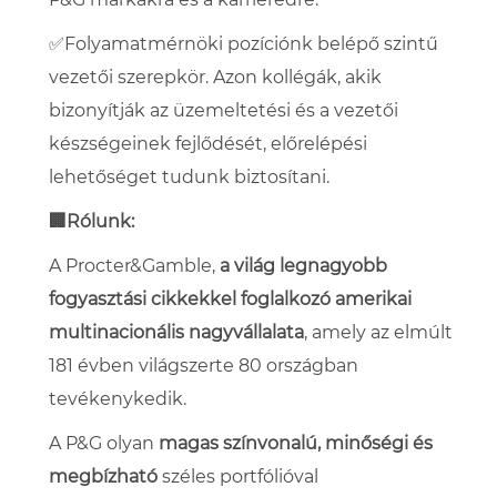
✅Folyamatmérnöki pozíciónk belépő szintű
vezetői szerepkör
. Azon kollégák, akik
bizonyítják az üzemeltetési és a vezetői
készségeinek fejlődését, előrelépési
lehetőséget tudunk biztosítani.
🏢Rólunk:
A Procter&Gamble,
a világ legnagyobb
fogyasztási cikkekkel foglalkozó amerikai
multinacionális nagyvállalata
, amely az elmúlt
181 évben világszerte 80 országban
tevékenykedik.
A P&G olyan
magas színvonalú, minőségi és
megbízható
széles portfólióval