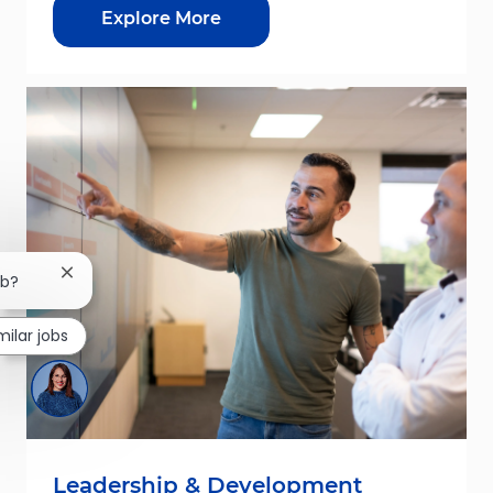
Explore More
Close chatbot notification
ob?
milar jobs
Leadership & Development