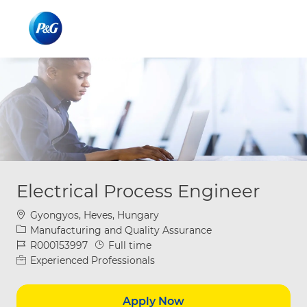
Skip to main content
Skip to main content
-
-
Electrical Process Engineer
Location
Gyongyos, Heves, Hungary
Category
Manufacturing and Quality Assurance
Job Id
Job Type
R000153997
Full time
Experienced Professionals
Apply Now