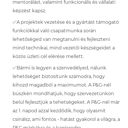
mentorálást, valamint funkcionális és vállalati
képzést kapsz.
✅A projektek vezetése és a gyártást támogató
funkciókkal való csapatmunka során
lehetőséged van megtanulni és fejleszteni
mind technikai, mind vezetői készségeidet a
közös üzleti cél elérése mellett.
✅Bármi is legyen a szenvedélyed, nálunk
lehetőséget biztosítunk számodra, hogy
kihozd magadból a maximumot. A P&G-nél
büszkén mondhatjuk, hogy szervezetünkön
belül fejlesztjük a tehetségeket. A P&G-nél már
az 1. napod azzal kezdődik, hogy olyasmit
csinálsz, ami fontos - hatást gyakorol a világra, a
P&G márkákra és a karrieredre.