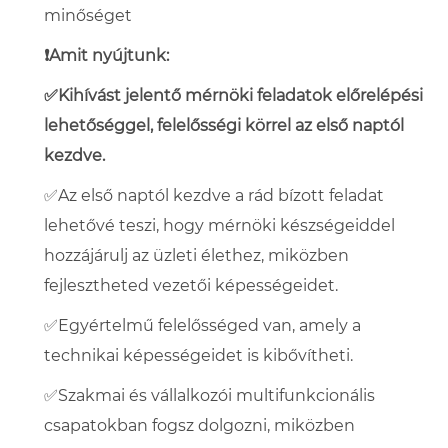
minőséget
❗Amit nyújtunk:
✅Kihívást jelentő mérnöki feladatok előrelépési
lehetőséggel, felelősségi körrel az első naptól
kezdve
.
✅Az első naptól kezdve a rád bízott feladat
lehetővé teszi, hogy mérnöki készségeiddel
hozzájárulj az üzleti élethez, miközben
fejlesztheted vezetői képességeidet.
✅Egyértelmű felelősséged van, amely a
technikai képességeidet is kibővítheti.
✅Szakmai és vállalkozói multifunkcionális
csapatokban fogsz dolgozni, miközben