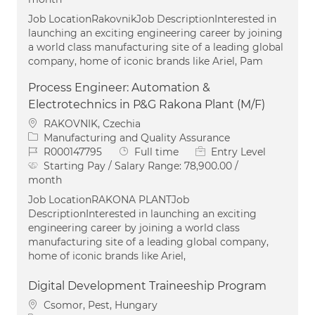
Job LocationRakovnikJob DescriptionInterested in
launching an exciting engineering career by joining
a world class manufacturing site of a leading global
company, home of iconic brands like Ariel, Pam
Process Engineer: Automation &
Electrotechnics in P&G Rakona Plant (M/F)
Location
RAKOVNIK, Czechia
Category
Manufacturing and Quality Assurance
Job Id
Job Type
R000147795
Full time
Entry Level
Starting Pay / Salary Range:
78,900.00 /
month
Job LocationRAKONA PLANTJob
DescriptionInterested in launching an exciting
engineering career by joining a world class
manufacturing site of a leading global company,
home of iconic brands like Ariel,
Digital Development Traineeship Program
Location
Csomor, Pest, Hungary