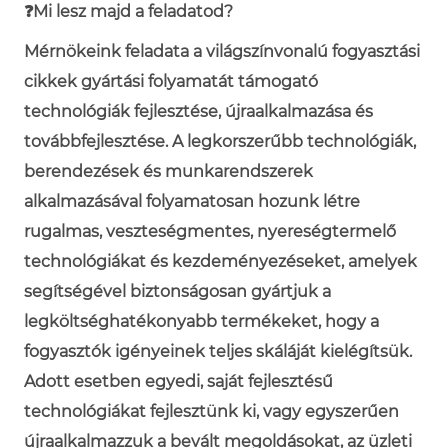
❓Mi lesz majd a feladatod?
Mérnökeink feladata a világszínvonalú fogyasztási
cikkek gyártási folyamatát támogató
technológiák fejlesztése, újraalkalmazása és
továbbfejlesztése. A legkorszerűbb technológiák,
berendezések és munkarendszerek
alkalmazásával folyamatosan hozunk létre
rugalmas, veszteségmentes, nyereségtermelő
technológiákat és kezdeményezéseket, amelyek
segítségével biztonságosan gyártjuk a
legköltséghatékonyabb termékeket, hogy a
fogyasztók igényeinek teljes skáláját kielégítsük.
Adott esetben egyedi, saját fejlesztésű
technológiákat fejlesztünk ki, vagy egyszerűen
újraalkalmazzuk a bevált megoldásokat, az üzleti