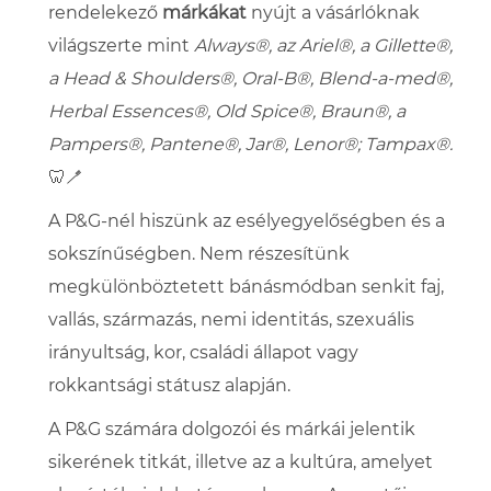
rendelekező
márkákat
nyújt a vásárlóknak
világszerte mint
Always®, az Ariel®, a Gillette®,
a Head & Shoulders®, Oral-B®, Blend-a-med®,
Herbal Essences®, Old Spice®, Braun®, a
Pampers®, Pantene®, Jar®, Lenor®; Tampax®.
🦷🪥
A P&G-nél hiszünk az esélyegyelőségben és a
sokszínűségben. Nem részesítünk
megkülönböztetett bánásmódban senkit faj,
vallás, származás, nemi identitás, szexuális
irányultság, kor, családi állapot vagy
rokkantsági státusz alapján.
A P&G számára dolgozói és márkái jelentik
sikerének titkát, illetve az a kultúra, amelyet