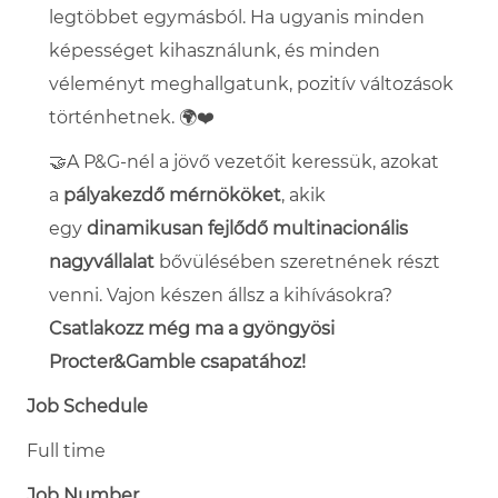
legtöbbet egymásból. Ha ugyanis minden
képességet kihasználunk, és minden
véleményt meghallgatunk, pozitív változások
történhetnek.
🌍❤️
🤝A P&G-nél a jövő vezetőit keressük, azokat
a
pályakezdő mérnököket
, akik
egy
dinamikusan fejlődő multinacionális
nagyvállalat
bővülésében szeretnének részt
venni.
Vajon készen állsz a kihívásokra?
Csatlakozz még ma a gyöngyösi
Procter&Gamble csapatához!
Job Schedule
Full time
Job Number