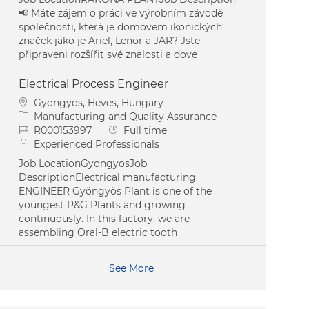
📢 Máte zájem o práci ve výrobním závodě
společnosti, která je domovem ikonických
značek jako je Ariel, Lenor a JAR? Jste
připraveni rozšířit své znalosti a dove
Electrical Process Engineer
Location
Gyongyos, Heves, Hungary
Category
Manufacturing and Quality Assurance
Job Id
Job Type
R000153997
Full time
Experienced Professionals
Job LocationGyongyosJob
DescriptionElectrical manufacturing
ENGINEER Gyöngyös Plant is one of the
youngest P&G Plants and growing
continuously. In this factory, we are
assembling Oral-B electric tooth
See More