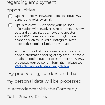
regarding employment
opportunities.
Opt-in to receive news and updates about P&G
careers and roles by email.
*
Opt-in to allow P&G to share your personal
information with its advertising partners to show
you, and others like you, news and updates
about P&G careers and roles through online
channels such as LinkedIn, Instagram, Meta,
Facebook, Google, TikTok, and YouTube.
You can opt out of the above communications
and/or information sharing at any time. For more
details on opting out and to learn more how P&G
processes your personal information, please see
P&G’s Global Candidate Privacy Notice
.
-By proceeding, I understand that
my personal data will be processed
in accordance with the Company
Data Privacy Policy.