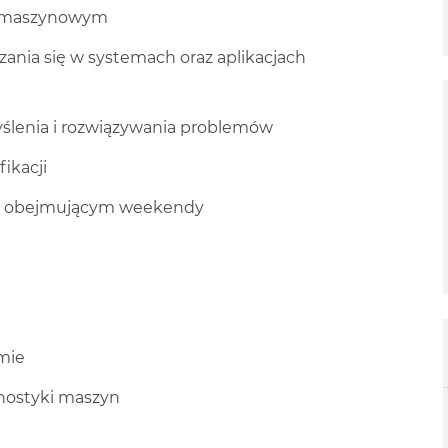
m maszynowym
ania się w systemach oraz aplikacjach
yślenia i rozwiązywania problemów
ikacji
m obejmującym weekendy
mie
gnostyki maszyn