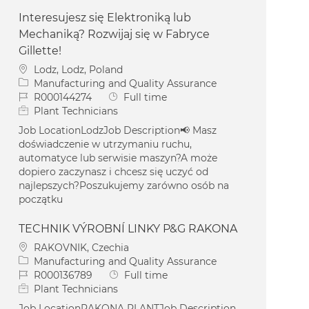
Interesujesz się Elektroniką lub
Mechaniką? Rozwijaj się w Fabryce
Gillette!
Location
Lodz, Lodz, Poland
Category
Manufacturing and Quality Assurance
Job Id
Job Type
R000144274
Full time
Plant Technicians
Job LocationLodzJob Description📢 Masz
doświadczenie w utrzymaniu ruchu,
automatyce lub serwisie maszyn?A może
dopiero zaczynasz i chcesz się uczyć od
najlepszych?Poszukujemy zarówno osób na
początku
TECHNIK VÝROBNÍ LINKY P&G RAKONA
Location
RAKOVNIK, Czechia
Category
Manufacturing and Quality Assurance
Job Id
Job Type
R000136789
Full time
Plant Technicians
Job LocationRAKONA PLANTJob Description