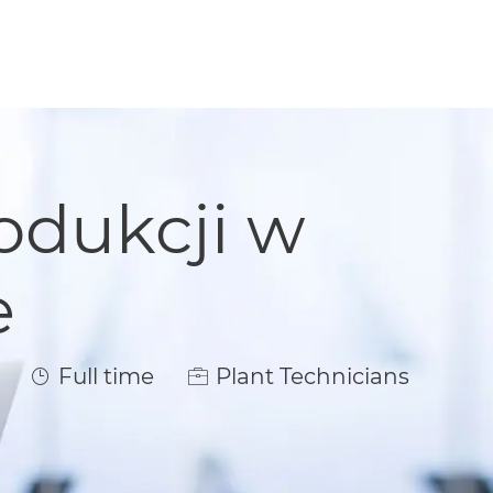
odukcji w
e
Job Type
Full time
Plant Technicians