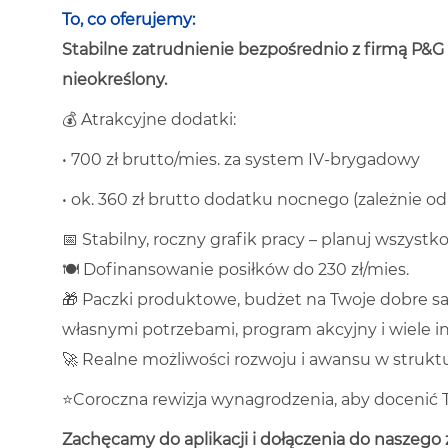
To, co oferujemy:
Stabilne zatrudnienie bezpośrednio z firmą P&G 
nieokreślony.
💰 Atrakcyjne dodatki:
•
700 zł brutto/mies. za system IV-brygadowy
•
ok. 360 zł brutto dodatku nocnego (zależnie 
📅 Stabilny, roczny grafik pracy – planuj wszyst
🍽️ Dofinansowanie posiłków do 230 zł/mies.
🎁 Paczki produktowe, budżet na Twoje dobre s
własnymi potrzebami, program akcyjny i wiele 
🚀 Realne możliwości rozwoju i awansu w struktu
⭐Coroczna rewizja wynagrodzenia, aby docenić T
Zachęcamy do aplikacji i dołączenia do naszego 