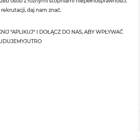
zeb osób z różnymi stopniami niepełnosprawności.
ekrutacji, daj nam znać.
NIJ "APLIKUJ" I DOŁĄCZ DO NAS, ABY WPŁYWAĆ
#BUDUJEMYJUTRO