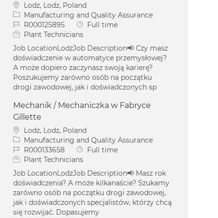
Location
Lodz, Lodz, Poland
Category
Manufacturing and Quality Assurance
Job Id
Job Type
R000125895
Full time
Plant Technicians
Job LocationLodzJob Description📢 Czy masz
doświadczenie w automatyce przemysłowej?
A może dopiero zaczynasz swoją karierę?
Poszukujemy zarówno osób na początku
drogi zawodowej, jak i doświadczonych sp
Mechanik / Mechaniczka w Fabryce
Gillette
Location
Lodz, Lodz, Poland
Category
Manufacturing and Quality Assurance
Job Id
Job Type
R000133658
Full time
Plant Technicians
Job LocationLodzJob Description📢 Masz rok
doświadczenia? A może kilkanaście? Szukamy
zarówno osób na początku drogi zawodowej,
jak i doświadczonych specjalistów, którzy chcą
się rozwijać. Dopasujemy