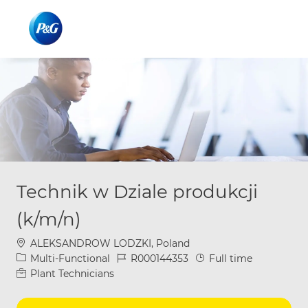
Skip to main content
Skip to main content
-
-
Technik w Dziale produkcji
(k/m/n)
Location
ALEKSANDROW LODZKI, Poland
Category
Job Id
Job Type
Multi-Functional
R000144353
Full time
Plant Technicians