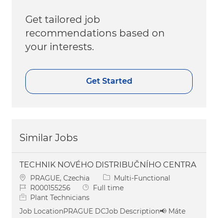
Get tailored job
recommendations based on
your interests.
Get Started
Similar Jobs
TECHNIK NOVÉHO DISTRIBUČNÍHO CENTRA
Location
Category
PRAGUE, Czechia
Multi-Functional
Job Id
Job Type
R000155256
Full time
Plant Technicians
Job LocationPRAGUE DCJob Description📢 Máte