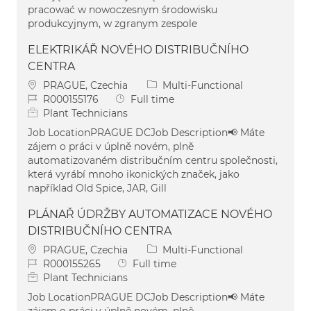
pracować w nowoczesnym środowisku
produkcyjnym, w zgranym zespole
ELEKTRIKÁŘ NOVÉHO DISTRIBUČNÍHO
CENTRA
Location
Category
PRAGUE, Czechia
Multi-Functional
Job Id
Job Type
R000155176
Full time
Plant Technicians
Job LocationPRAGUE DCJob Description📢 Máte
zájem o práci v úplně novém, plně
automatizovaném distribučním centru společnosti,
která vyrábí mnoho ikonických značek, jako
například Old Spice, JAR, Gill
PLÁNAŘ ÚDRŽBY AUTOMATIZACE NOVÉHO
DISTRIBUČNÍHO CENTRA
Location
Category
PRAGUE, Czechia
Multi-Functional
Job Id
Job Type
R000155265
Full time
Plant Technicians
Job LocationPRAGUE DCJob Description📢 Máte
zájem o práci v úplně novém, plně