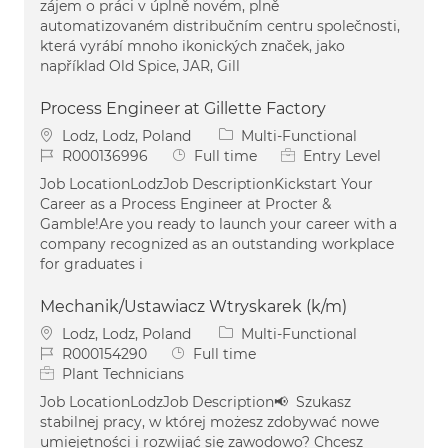
zájem o práci v úplně novém, plně
automatizovaném distribučním centru společnosti,
která vyrábí mnoho ikonických značek, jako
například Old Spice, JAR, Gill
Process Engineer at Gillette Factory
Location
Category
Lodz, Lodz, Poland
Multi-Functional
Job Id
Job Type
R000136996
Full time
Entry Level
Job LocationLodzJob DescriptionKickstart Your
Career as a Process Engineer at Procter &
Gamble!Are you ready to launch your career with a
company recognized as an outstanding workplace
for graduates i
Mechanik/Ustawiacz Wtryskarek (k/m)
Location
Category
Lodz, Lodz, Poland
Multi-Functional
Job Id
Job Type
R000154290
Full time
Plant Technicians
Job LocationLodzJob Description📢 Szukasz
stabilnej pracy, w której możesz zdobywać nowe
umiejętności i rozwijać się zawodowo? Chcesz