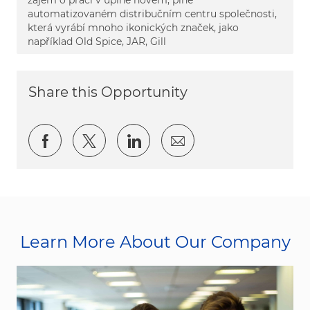
automatizovaném distribučním centru společnosti,
která vyrábí mnoho ikonických značek, jako
například Old Spice, JAR, Gill
Share this Opportunity
Share via Facebook
Share via twitter
Share via LinkedIn
Share via email
Learn More About Our Company