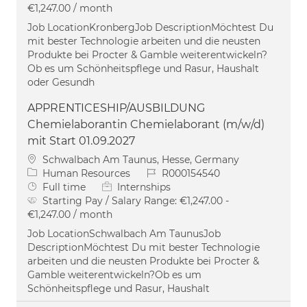
€1,247.00 / month
Job LocationKronbergJob DescriptionMöchtest Du
mit bester Technologie arbeiten und die neusten
Produkte bei Procter & Gamble weiterentwickeln?
Ob es um Schönheitspflege und Rasur, Haushalt
oder Gesundh
APPRENTICESHIP/AUSBILDUNG
Chemielaborantin Chemielaborant (m/w/d)
mit Start 01.09.2027
Location
Schwalbach Am Taunus, Hesse, Germany
Category
Job Id
Human Resources
R000154540
Job Type
Full time
Internships
Starting Pay / Salary Range:
€1,247.00 -
€1,247.00 / month
Job LocationSchwalbach Am TaunusJob
DescriptionMöchtest Du mit bester Technologie
arbeiten und die neusten Produkte bei Procter &
Gamble weiterentwickeln?Ob es um
Schönheitspflege und Rasur, Haushalt