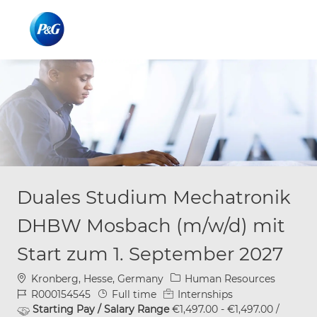
Skip to main content
Skip to main content
-
-
Duales Studium Mechatronik
DHBW Mosbach (m/w/d) mit
Start zum 1. September 2027
Location
Category
Kronberg, Hesse, Germany
Human Resources
Job Id
Job Type
R000154545
Full time
Internships
Starting Pay / Salary Range
€1,497.00 - €1,497.00 /