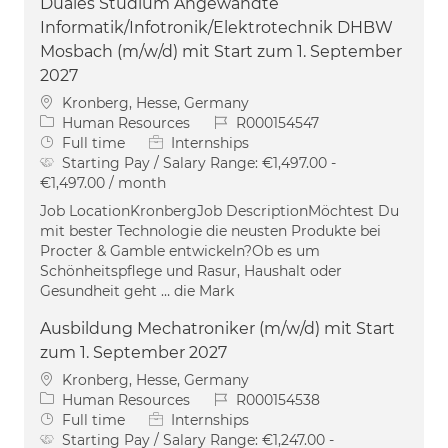
Duales Studium Angewandte
Informatik/Infotronik/Elektrotechnik DHBW
Mosbach (m/w/d) mit Start zum 1. September
2027
Location
Kronberg, Hesse, Germany
Category
Job Id
Human Resources
R000154547
Job Type
Full time
Internships
Starting Pay / Salary Range:
€1,497.00 -
€1,497.00 / month
Job LocationKronbergJob DescriptionMöchtest Du
mit bester Technologie die neusten Produkte bei
Procter & Gamble entwickeln?Ob es um
Schönheitspflege und Rasur, Haushalt oder
Gesundheit geht … die Mark
Ausbildung Mechatroniker (m/w/d) mit Start
zum 1. September 2027
Location
Kronberg, Hesse, Germany
Category
Job Id
Human Resources
R000154538
Job Type
Full time
Internships
Starting Pay / Salary Range:
€1,247.00 -