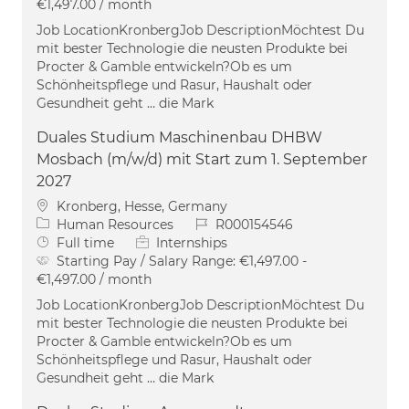
€1,497.00 / month
Job LocationKronbergJob DescriptionMöchtest Du
mit bester Technologie die neusten Produkte bei
Procter & Gamble entwickeln?Ob es um
Schönheitspflege und Rasur, Haushalt oder
Gesundheit geht … die Mark
Duales Studium Maschinenbau DHBW
Mosbach (m/w/d) mit Start zum 1. September
2027
Location
Kronberg, Hesse, Germany
Category
Job Id
Human Resources
R000154546
Job Type
Full time
Internships
Starting Pay / Salary Range:
€1,497.00 -
€1,497.00 / month
Job LocationKronbergJob DescriptionMöchtest Du
mit bester Technologie die neusten Produkte bei
Procter & Gamble entwickeln?Ob es um
Schönheitspflege und Rasur, Haushalt oder
Gesundheit geht … die Mark