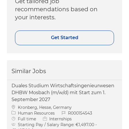
Get tailored job
recommendations based on
your interests.
Get Started
Similar Jobs
Duales Studium Wirtschaftsingenieurwesen
DHBW Mosbach (m/w/d) mit Start zum 1.
September 2027
Location
Kronberg, Hesse, Germany
Category
Job Id
Human Resources
R000154543
Job Type
Full time
Internships
Starting Pay / Salary Range:
€1,497.00 -