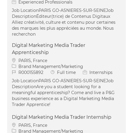
Experienced Professionals
Job LocationPARIS GO-ASNIERES-SUR-SEINEJob
DescriptionÉditeur(trice) de Contenus Digitaux
Alliez créativité, culture et contenu pour certaines
des marques les plus appréciées au monde. Nous
recherchon
Digital Marketing Media Trader
Apprenticeship
Location
PARIS, France
Category
Brand Management/Marketing
Job Id
Job Type
R000155892
Full time
Internships
Job LocationPARIS GO-ASNIERES-SUR-SEINEJob
DescriptionAre you a student looking for a
meaningful apprenticeship? Come and live a P&G
business experience as a Digital Marketing Media
Trader Apprentice!
Digital Marketing Media Trader Internship
Location
PARIS, France
Category
Brand Management/Marketing