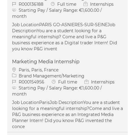
Job Id
Job Type
R000136188
Full time
Internships
Starting Pay / Salary Range:
€1,600.00 /
month
Job LocationPARIS GO-ASNIERES-SUR-SEINEJob
DescriptionYou are a student looking for a
meaningful internship? Come and live a P&G
business experience as a Digital trader Intern! Did
you know P&G invent
Marketing Media Internship
Location
Paris, Paris, France
Category
Brand Management/Marketing
Job Id
Job Type
R000154956
Full time
Internships
Starting Pay / Salary Range:
€1,600.00 /
month
Job LocationParisJob DescriptionYou are a student
looking for a meaningful internship?Come and live a
P&G business experience as an Integrated Media
Planner Intern! Did you know P&G invented the
conce