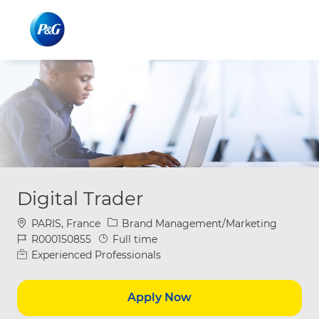
Skip to main content
Skip to main content
-
-
Digital Trader
Location
Category
PARIS, France
Brand Management/Marketing
Job Id
Job Type
R000150855
Full time
Experienced Professionals
Apply Now