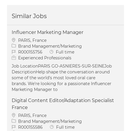
Similar Jobs
Influencer Marketing Manager
Location
PARIS, France
Category
Brand Management/Marketing
Job Id
Job Type
R000155756
Full time
Experienced Professionals
Job LocationPARIS GO-ASNIERES-SUR-SEINEJob
DescriptionHelp shape the conversation around
some of the world's most loved oral care
brands. We're looking for a passionate Influencer
Marketing Manager to
Digital Content Editor/Adaptation Specialist
France
Location
PARIS, France
Category
Brand Management/Marketing
Job Id
Job Type
R000155586
Full time