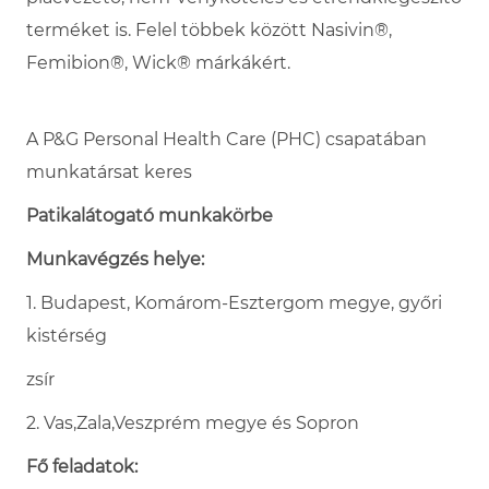
terméket is. Felel többek között Nasivin®,
Femibion®, Wick® márkákért.
A P&G Personal Health Care (PHC) csapatában
munkatársat keres
Patikalátogató munkakörbe
Munkavégzés helye:
1. Budapest, Komárom-Esztergom megye, győri
kistérség
zsír
2.
Vas,Zala,Veszprém megye és Sopron
Fő feladatok: