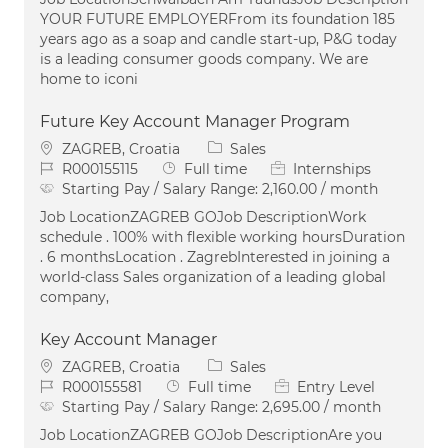
YOUR FUTURE EMPLOYERFrom its foundation 185
years ago as a soap and candle start-up, P&G today
is a leading consumer goods company. We are
home to iconi
Future Key Account Manager Program
Location
Category
ZAGREB, Croatia
Sales
Job Id
Job Type
R000155115
Full time
Internships
Starting Pay / Salary Range:
2,160.00 / month
Job LocationZAGREB GOJob DescriptionWork
schedule . 100% with flexible working hoursDuration
. 6 monthsLocation . ZagrebInterested in joining a
world-class Sales organization of a leading global
company,
Key Account Manager
Location
Category
ZAGREB, Croatia
Sales
Job Id
Job Type
R000155581
Full time
Entry Level
Starting Pay / Salary Range:
2,695.00 / month
Job LocationZAGREB GOJob DescriptionAre you