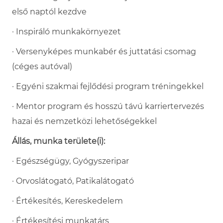
első naptól kezdve
· Inspiráló munkakörnyezet
· Versenyképes munkabér és juttatási csomag
(céges autóval)
· Egyéni szakmai fejlődési program tréningekkel
· Mentor program és hosszú távú karriertervezés
hazai és nemzetközi lehetőségekkel
Állás, munka területe(i):
· Egészségügy, Gyógyszeripar
· Orvoslátogató, Patikalátogató
· Értékesítés, Kereskedelem
· Értékesítési munkatárs