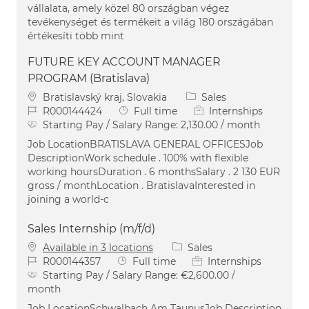
vállalata, amely közel 80 országban végez
tevékenységet és termékeit a világ 180 országában
értékesíti több mint
FUTURE KEY ACCOUNT MANAGER
PROGRAM (Bratislava)
Location
Category
Bratislavský kraj, Slovakia
Sales
Job Id
Job Type
R000144424
Full time
Internships
Starting Pay / Salary Range:
2,130.00 / month
Job LocationBRATISLAVA GENERAL OFFICESJob
DescriptionWork schedule . 100% with flexible
working hoursDuration . 6 monthsSalary . 2 130 EUR
gross / monthLocation . BratislavaInterested in
joining a world-c
Sales Internship (m/f/d)
Category
Available in 3 locations
Sales
Job Id
Job Type
R000144357
Full time
Internships
Starting Pay / Salary Range:
€2,600.00 /
month
Job LocationSchwalbach Am TaunusJob Description