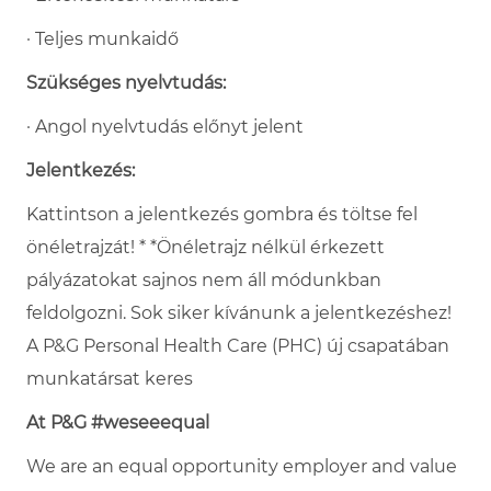
· Teljes munkaidő
Szükséges nyelvtudás:
· Angol nyelvtudás előnyt jelent
Jelentkezés:
Kattintson a jelentkezés gombra és töltse fel
önéletrajzát! * *Önéletrajz nélkül érkezett
pályázatokat sajnos nem áll módunkban
feldolgozni. Sok siker kívánunk a jelentkezéshez!
A P&G Personal Health Care (PHC) új csapatában
munkatársat keres
At P&G #weseeequal
We are an equal opportunity employer and value