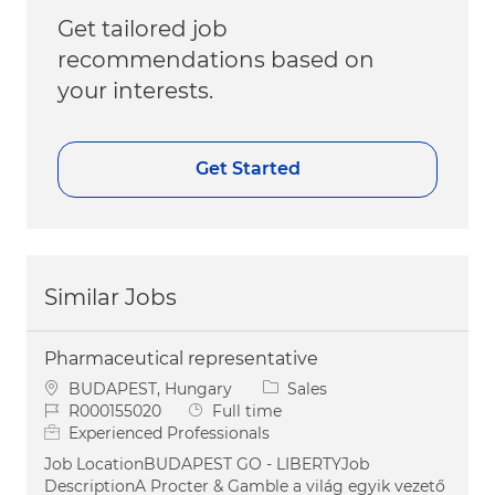
Get tailored job
recommendations based on
your interests.
Get Started
Similar Jobs
Pharmaceutical representative
Location
Category
BUDAPEST, Hungary
Sales
Job Id
Job Type
R000155020
Full time
Experienced Professionals
Job LocationBUDAPEST GO - LIBERTYJob
DescriptionA Procter & Gamble a világ egyik vezető