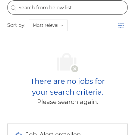
the results are updated
Search from below list
Filter
Sort by:
There are no jobs for
your search criteria.
Please search again.
Job-Alert erstellen