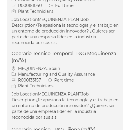
Job Id
Job Type
R000151040
Full time
Plant Technicians
Job LocationMEQUINENZA PLANTJob
Description¿Te apasiona la tecnología y el trabajo en
un entorno de producción innovador? ¿Quieres ser
parte de una empresa líder en la industria
reconocida por sus sis
Operario Técnico Temporal- P&G Mequinenza
(m/f/x)
Location
MEQUINENZA, Spain
Category
Manufacturing and Quality Assurance
Job Id
Job Type
R000133157
Part time
Plant Technicians
Job LocationMEQUINENZA PLANTJob
Description¿Te apasiona la tecnología y el trabajo en
un entorno de producción innovador? ¿Quieres ser
parte de una empresa líder en la industria
reconocida por sus sis
Operario Técnico - P&G Jiijona (m/f/x)