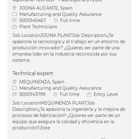
Location
JIJONA ALICANTE, Spain
Category
Manufacturing and Quality Assurance
Job Id
Job Type
R000140467
Full time
Plant Technicians
Job LocationJIJONA PLANTJob Description¿Te
apasiona la tecnología y el trabajo en un entorno de
producción innovador? ¿Quieres ser parte de una
empresa líder en la industria reconocida por sus
sistema
Technical expert
Location
MEQUINENZA, Spain
Category
Manufacturing and Quality Assurance
Job Id
Job Type
R000143799
Full time
Entry Level
Job LocationMEQUINENZA PLANTJob
Description¿Te apasiona la ingeniería y la mejora de
procesos de fabricación? ¿Quieres ser parte de un
equipo que asegura la calidad y eficiencia en la
producción?¡Este