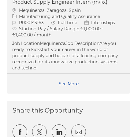
Product Supply Engineer Intern (m/f/x)
Location
Mequinenza, Zaragoza, Spain
Category
Manufacturing and Quality Assurance
Job Id
Job Type
R000143163
Full time
Internships
Starting Pay / Salary Range:
€1,000.00 -
€1,400.00 / month
Job LocationMequinenzaJob DescriptionAre you
ready to kickstart your career in the world of
product supply and be part of a leading company
recognized for its innovative production systems
and technol
See More
Share this Opportunity
Share via Facebook
Share via twitter
Share via LinkedIn
Share via email