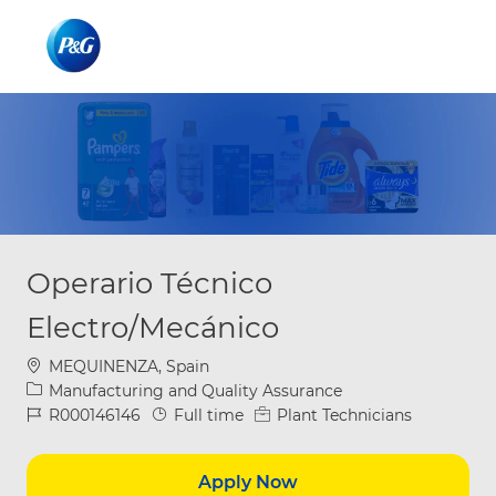
Skip to main content
Skip to main content
-
-
Operario Técnico
Electro/Mecánico
Location
MEQUINENZA, Spain
Category
Manufacturing and Quality Assurance
Job Id
Job Type
R000146146
Full time
Plant Technicians
Apply Now