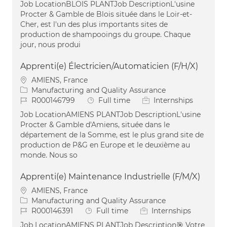
Job LocationBLOIS PLANTJob DescriptionL'usine
Procter & Gamble de Blois située dans le Loir-et-
Cher, est l'un des plus importants sites de
production de shampooings du groupe. Chaque
jour, nous produi
Apprenti(e) Électricien/Automaticien (F/H/X)
Location
AMIENS, France
Category
Manufacturing and Quality Assurance
Job Id
Job Type
R000146799
Full time
Internships
Job LocationAMIENS PLANTJob DescriptionL'usine
Procter & Gamble d'Amiens, située dans le
département de la Somme, est le plus grand site de
production de P&G en Europe et le deuxième au
monde. Nous so
Apprenti(e) Maintenance Industrielle (F/M/X)
Location
AMIENS, France
Category
Manufacturing and Quality Assurance
Job Id
Job Type
R000146391
Full time
Internships
Job LocationAMIENS PLANTJob Description🎯 Votre