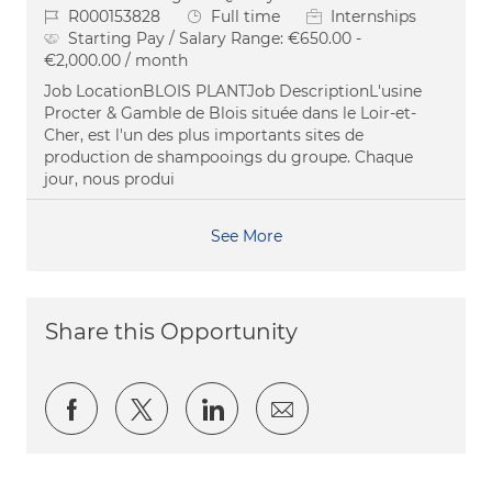
Job Id
Job Type
R000153828
Full time
Internships
Starting Pay / Salary Range:
€650.00 -
€2,000.00 / month
Job LocationBLOIS PLANTJob DescriptionL'usine
Procter & Gamble de Blois située dans le Loir-et-
Cher, est l'un des plus importants sites de
production de shampooings du groupe. Chaque
jour, nous produi
See More
Share this Opportunity
Share via Facebook
Share via twitter
Share via LinkedIn
Share via email