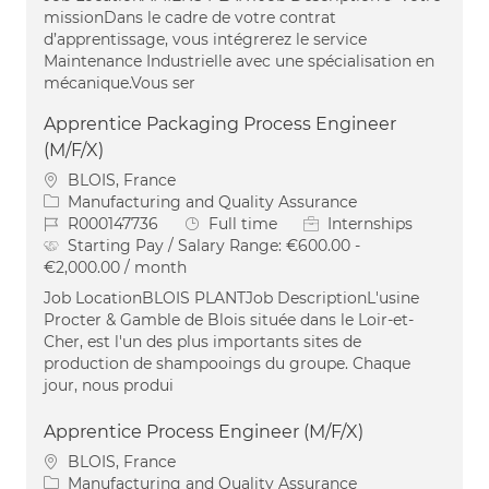
missionDans le cadre de votre contrat
d’apprentissage, vous intégrerez le service
Maintenance Industrielle avec une spécialisation en
mécanique.Vous ser
Apprentice Packaging Process Engineer
(M/F/X)
Location
BLOIS, France
Category
Manufacturing and Quality Assurance
Job Id
Job Type
R000147736
Full time
Internships
Starting Pay / Salary Range:
€600.00 -
€2,000.00 / month
Job LocationBLOIS PLANTJob DescriptionL'usine
Procter & Gamble de Blois située dans le Loir-et-
Cher, est l'un des plus importants sites de
production de shampooings du groupe. Chaque
jour, nous produi
Apprentice Process Engineer (M/F/X)
Location
BLOIS, France
Category
Manufacturing and Quality Assurance