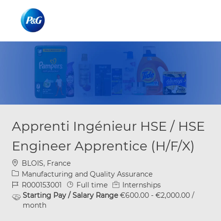
Skip to main content
Skip to main content
-
-
Apprenti Ingénieur HSE / HSE
Engineer Apprentice (H/F/X)
Location
BLOIS, France
Category
Manufacturing and Quality Assurance
Job Id
Job Type
R000153001
Full time
Internships
Starting Pay / Salary Range
€600.00 - €2,000.00 /
month