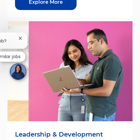
Explore More
Close chatbot notification
job?
imilar jobs
Leadership & Development