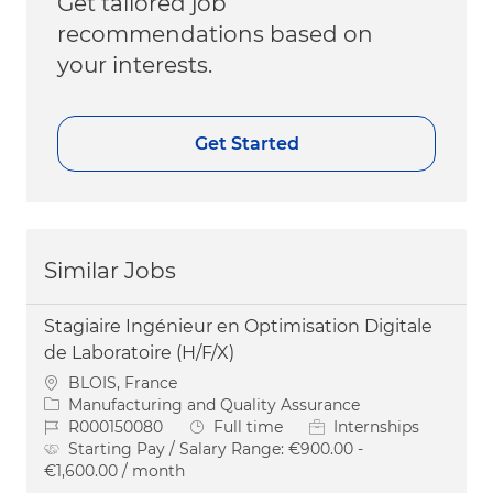
Get tailored job
recommendations based on
your interests.
Get Started
Similar Jobs
Stagiaire Ingénieur en Optimisation Digitale
de Laboratoire (H/F/X)
Location
BLOIS, France
Category
Manufacturing and Quality Assurance
Job Id
Job Type
R000150080
Full time
Internships
Starting Pay / Salary Range:
€900.00 -
€1,600.00 / month