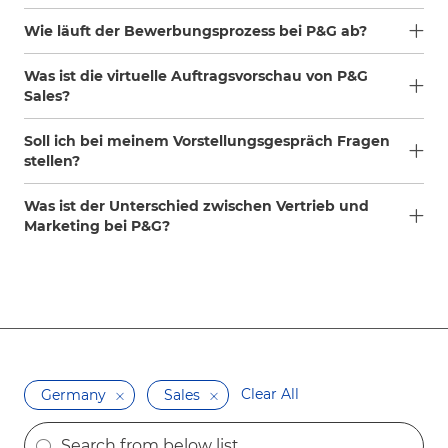
Wie läuft der Bewerbungsprozess bei P&G ab?
Was ist die virtuelle Auftragsvorschau von P&G
Sales?
Soll ich bei meinem Vorstellungsgespräch Fragen
stellen?
Was ist der Unterschied zwischen Vertrieb und
Marketing bei P&G?
Clear All
Germany
Sales
the results are updated
Search from below list