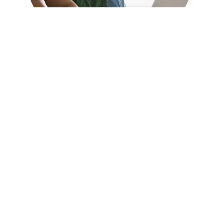
Werde Teil unserer Talent-
Community!
Auch wenn Du heute nicht die perfekte
Übereinstimmung gefunden hast,
verpasse nicht zukunftige Möglichkeiten!
Melde Dich für unsere Talent-
Community an, um einen Einblick in
unsere Unternehmenskultur zu erhalten,
über spannende Veranstaltungen auf
dem Laufenden zu bleiben und
verschiedene Karrierewege zu erkunden.