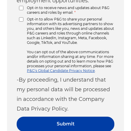
employment opportunities.
Opt-in to receive news and updates about P&G
careers and roles by email.
*
Opt-in to allow P&G to share your personal
information with its advertising partners to show
you, and others like you, news and updates about
P&G careers and roles through online channels
such as LinkedIn, Instagram, Meta, Facebook,
Google, TikTok, and YouTube.
You can opt out of the above communications
and/or information sharing at any time. For more
details on opting out and to learn more how P&G
processes your personal information, please see
P&G’s Global Candidate Privacy Notice
.
-By proceeding, I understand that
my personal data will be processed
in accordance with the Company
Data Privacy Policy.
Submit