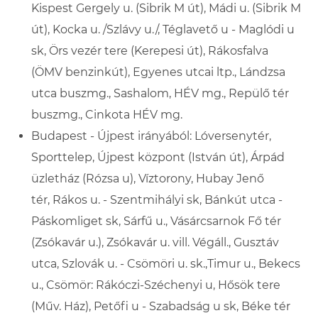
Kispest Gergely u. (Sibrik M út), Mádi u. (Sibrik M
út), Kocka u. /Szlávy u./, Téglavető u - Maglódi u
sk, Örs vezér tere (Kerepesi út), Rákosfalva
(ÖMV benzinkút), Egyenes utcai ltp., Lándzsa
utca buszmg., Sashalom, HÉV mg., Repülő tér
buszmg., Cinkota HÉV mg.
Budapest - Újpest
irányából: Lóversenytér,
Sporttelep, Újpest központ (István út), Árpád
üzletház (Rózsa u), Víztorony, Hubay Jenő
tér, Rákos u. - Szentmihályi sk, Bánkút utca -
Páskomliget sk, Sárfű u., Vásárcsarnok Fő tér
(Zsókavár u.), Zsókavár u. vill. Végáll., Gusztáv
utca, Szlovák u. - Csömöri u. sk.,Timur u., Bekecs
u., Csömör: Rákóczi-Széchenyi u, Hősök tere
(Műv. Ház), Petőfi u - Szabadság u sk, Béke tér