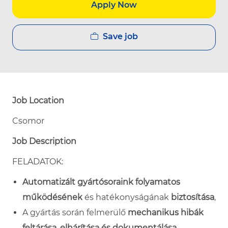
Apply Now
Save job
Job Location
Csomor
Job Description
FELADATOK:
Automatizált gyártósoraink folyamatos
működésének
és hatékonyságának
biztosítása
,
A gyártás során felmerülő
mechanikus hibák
feltárása, elhárítása és dokumentálása
,