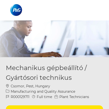
Skip to main content
Skip to main content
-
-
Mechanikus gépbeállító /
Gyártósori technikus
Location
Csomor, Pest, Hungary
Category
Manufacturing and Quality Assurance
Job Id
Job Type
R000129711
Full time
Plant Technicians