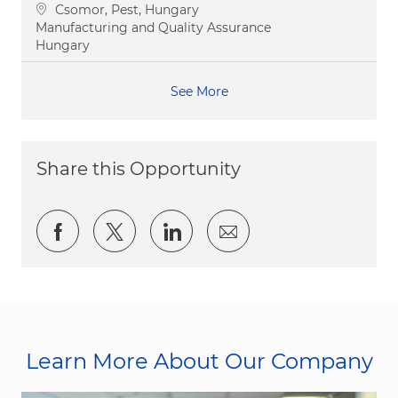
Location
Csomor, Pest, Hungary
Category
Manufacturing and Quality Assurance
Hungary
See More
Share this Opportunity
Share via Facebook
Share via twitter
Share via LinkedIn
Share via email
Learn More About Our Company