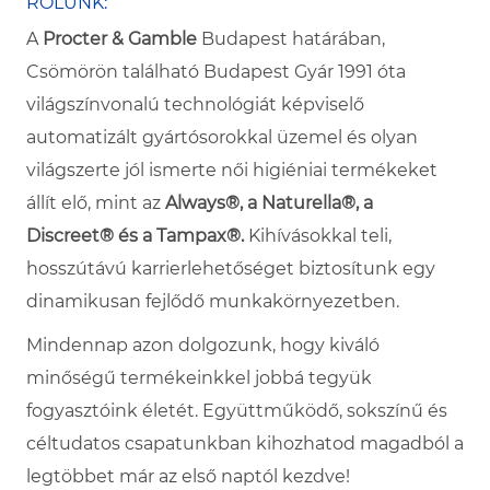
RÓLUNK:
A
Procter & Gamble
Budapest határában,
Csömörön található Budapest Gyár 1991 óta
világszínvonalú technológiát képviselő
automatizált gyártósorokkal üzemel és olyan
világszerte jól ismerte női higiéniai termékeket
állít elő, mint az
Always®, a Naturella®, a
Discreet® és a Tampax®.
Kihívásokkal teli,
hosszútávú karrierlehetőséget biztosítunk egy
dinamikusan fejlődő munkakörnyezetben.
Mindennap azon dolgozunk, hogy kiváló
minőségű termékeinkkel jobbá tegyük
fogyasztóink életét. Együttműködő, sokszínű és
céltudatos csapatunkban kihozhatod magadból a
legtöbbet már az első naptól kezdve!