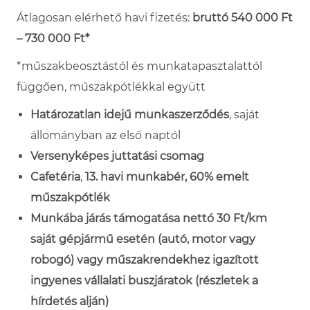
Átlagosan elérhető havi fizetés:
bruttó 540 000 Ft
– 730 000 Ft
*
*műszakbeosztástól és munkatapasztalattól
függően, műszakpótlékkal együtt
Határozatlan idejű munkaszerződés
, saját
állományban az első naptól
Versenyképes juttatási csomag
Cafetéria
,
13. havi munkabér, 60% emelt
műszakpótlék
Munkába járás támogatása nettó 30 Ft/km
saját gépjármű esetén (autó, motor vagy
robogó) vagy műszakrendekhez igazított
ingyenes vállalati buszjáratok (részletek a
hírdetés alján)