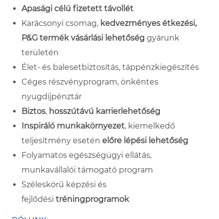
Apasági célú fizetett távollét
Karácsonyi csomag,
kedvezményes étkezési,
P&G termék vásárlási lehetőség
gyárunk
területén
Élet- és balesetbiztosítás, táppénzkiegészítés
Céges részvényprogram, önkéntes
nyugdíjpénztár
Biztos
,
hosszútávú
karrierlehetőség
Inspiráló munkakörnyezet
, kiemelkedő
teljesítmény esetén
előre lépési lehetőség
Folyamatos egészségügyi ellátás,
munkavállalói támogató program
Széleskörű képzési és
fejlődési
tréningprogramok