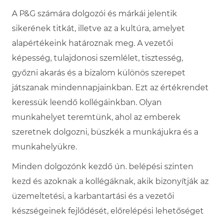
A P&G számára dolgozói és márkái jelentik
sikerének titkát, illetve az a kultúra, amelyet
alapértékeink határoznak meg. A vezetői
képesség, tulajdonosi szemlélet, tisztesség,
győzni akarás és a bizalom különös szerepet
játszanak mindennapjainkban. Ezt az értékrendet
keressük leendő kollégáinkban. Olyan
munkahelyet teremtünk, ahol az emberek
szeretnek dolgozni, büszkék a munkájukra és a
munkahelyükre.
Minden dolgozónk kezdő ún. belépési szinten
kezd és azoknak a kollégáknak, akik bizonyítják az
üzemeltetési, a karbantartási és a vezetői
készségeinek fejlődését, előrelépési lehetőséget