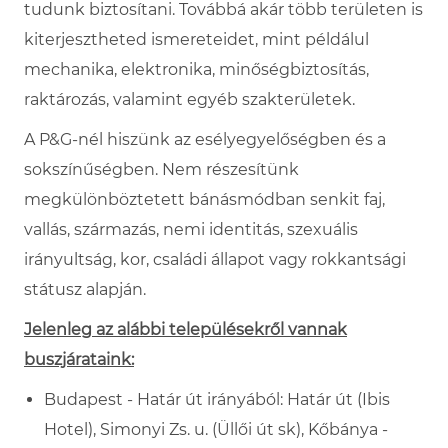
tudunk biztosítani. Továbbá akár több területen is
kiterjesztheted ismereteidet, mint példálul
mechanika, elektronika, minőségbiztosítás,
raktározás, valamint egyéb szakterületek.
A P&G-nél hiszünk az esélyegyelőségben és a
sokszínűségben. Nem részesítünk
megkülönböztetett bánásmódban senkit faj,
vallás, származás, nemi identitás, szexuális
irányultság, kor, családi állapot vagy rokkantsági
státusz alapján.
Jelenleg az alábbi településekről vannak
buszjárataink:
Budapest - Határ út
irányából: Határ
út (Ibis
Hotel), Simonyi Zs. u. (Üllői út sk), Kőbánya -