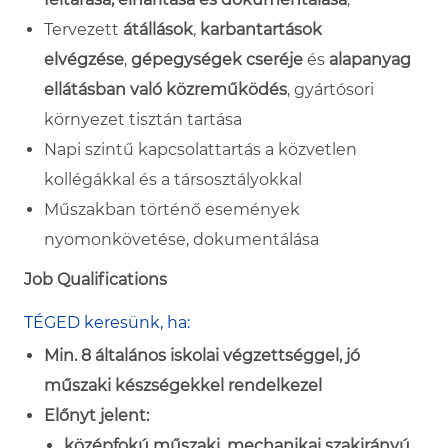
Tervezett
átállások
,
karbantartások
elvégzése
,
gépegységek cseréje
és
alapanyag
ellátásban való közreműködés
, gyártósori
környezet tisztán tartása
Napi
szintű kapcsolattartás a közvetlen
kollégákkal és a társosztályokkal
Műszakban történő események
nyomonkövetése, dokumentálása
Job Qualifications
TÉGED keresünk, ha:
Min. 8 általános iskolai végzettséggel, jó
műszaki készségekkel rendelkezel
Előnyt jelent:
középfokú műszaki, mechanikai
szakirányú