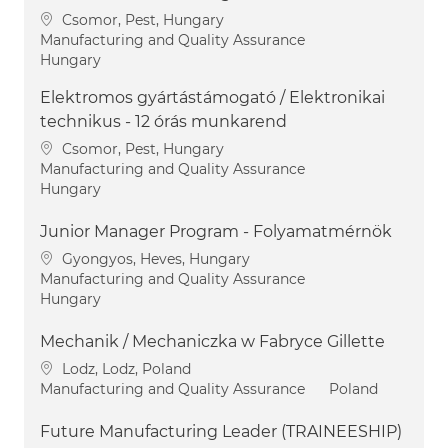
Location
Csomor, Pest, Hungary
Category
Manufacturing and Quality Assurance
Hungary
Elektromos gyártástámogató / Elektronikai
technikus - 12 órás munkarend
Location
Csomor, Pest, Hungary
Category
Manufacturing and Quality Assurance
Hungary
Junior Manager Program - Folyamatmérnök
Location
Gyongyos, Heves, Hungary
Category
Manufacturing and Quality Assurance
Hungary
Mechanik / Mechaniczka w Fabryce Gillette
Location
Lodz, Lodz, Poland
Category
Manufacturing and Quality Assurance
Poland
Future Manufacturing Leader (TRAINEESHIP)