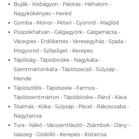
Buják - Kisbágyon - Palotás - Héhalom -
Nagykökényes – Heréd
Gomba - Monor - Péteri - Gyömrő - Maglód
Püspökhatvan - Galgagyörk - Galgamácsa -
Vácegres - Erdőkertes - Veresegyház - Szada -
Mogyoród - Szilasliget - Kerepes
Tápióság - Tápióbicske - Nagykáta -
Szentmártonkáta - Tápiószecső - Sülysáp -
Mende
Tápiószőlős - Tápiószele - Farmos -
Tápiószentmárton - Tápióbicske - Pánd - Káva
Tóalmás - Kóka - Sülysáp - Pécel - Rákoscsaba -
Nagytarcsa
Tura - Valkó - Vácszentlászló - Zsámbok - Dány -
Isaszeg - Gödöllő - Kerepes - Kistarcsa