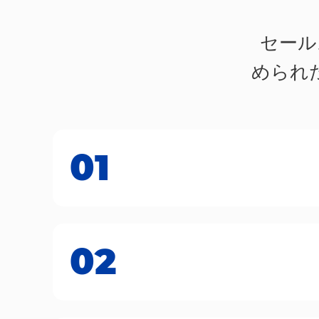
セール
められ
01
02