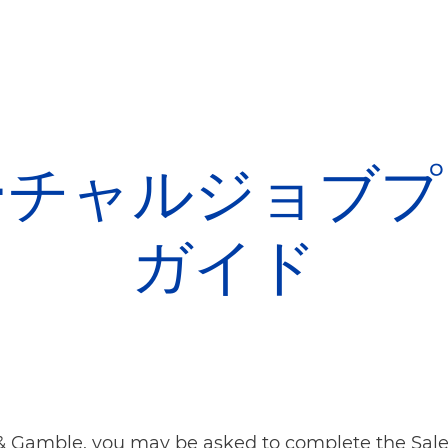
Skip to main content
Skip to main content
ーチャルジョブプ
ガイド
 & Gamble, you may be asked to complete the Sales