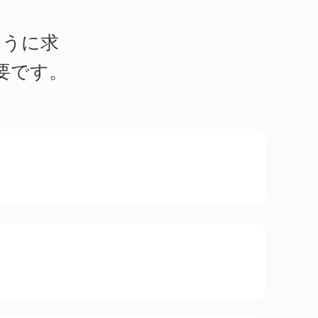
ように求
要です。