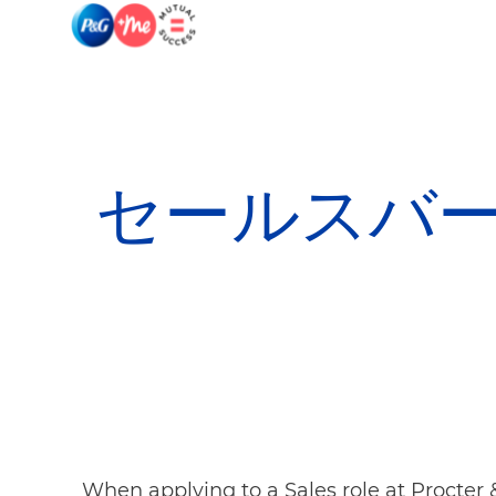
-
-
セールスバ
When applying to a Sales role at Procter