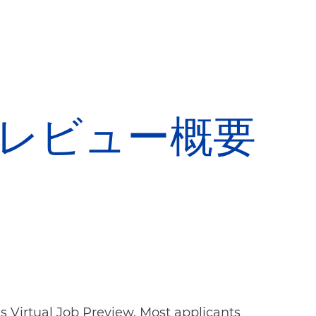
レビュー概要
 Virtual Job Preview. Most applicants